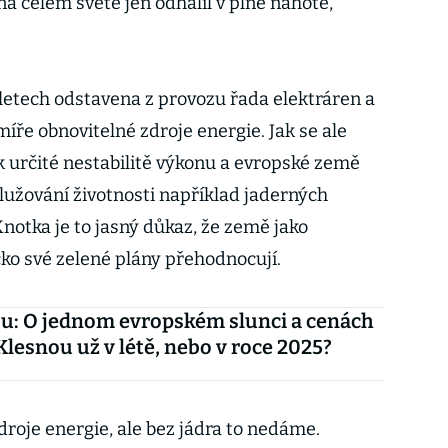
a celém světě jen odhalil v plné nahotě,“
 letech odstavena z provozu řada elektráren a
míře obnovitelné zdroje energie. Jak se ale
k určité nestabilitě výkonu a evropské země
lužování životnosti například jaderných
notka je to jasný důkaz, že země jako
ko své zelené plány přehodnocují.
u: O jednom evropském slunci a cenách
 Klesnou už v létě, nebo v roce 2025?
roje energie, ale bez jádra to nedáme.