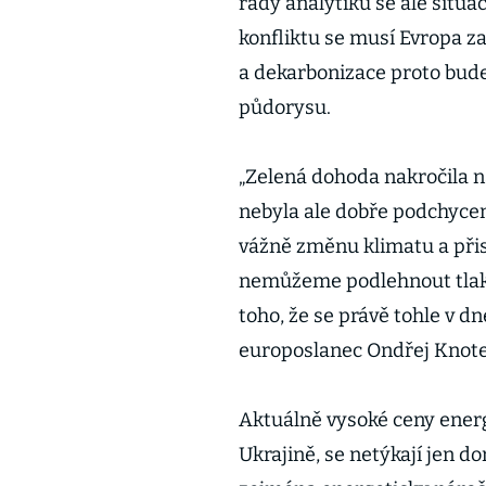
řady analytiků se ale situ
konfliktu se musí Evropa z
a dekarbonizace proto bud
půdorysu.
„Zelená dohoda nakročila 
nebyla ale dobře podchycen
vážně změnu klimatu a přis
nemůžeme podlehnout tlaku
toho, že se právě tohle v dn
europoslanec Ondřej Knote
Aktuálně vysoké ceny energi
Ukrajině, se netýkají jen d