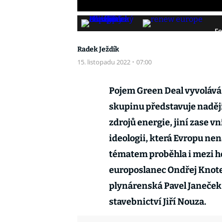
Fo
Radek Ježdík
15. listopadu 2022
·
07:00
Pojem Green Deal vyvolává 
skupinu představuje naděj
zdrojů energie, jiní zase v
ideologii, která Evropu ne
tématem proběhla i mezi ho
europoslanec Ondřej Knote
plynárenská Pavel Janeček
stavebnictví Jiří Nouza.