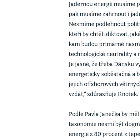
Jadernou energii musíme po
pak musíme zahrnout i jader
Nesmíme podlehnout politi
kteří by chtěli diktovat, ja
kam budou primárně nasmě
technologické neutrality a
Je jasné, že třeba Dánsku v
energeticky soběstačná a br
jejich offshorových větrný
vzdát,“ zdůrazňuje Knotek.
Podle Pavla Janečka by měl 
taxonomie nesmí být dogma
energie z 80 procent z tepe