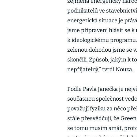
zejména energeticky nároč
podnikatelů ve stavebnictví
energetická situace je prá
jsme připraveni hlásit se k 
k ideologickému programu. P
zelenou dohodou jsme se vr
skončili. Způsob, jakým k t
nepřijatelný,“ tvrdí Nouza.
Podle Pavla Janečka je nejv
současnou společnost vedou
považují fyziku za něco pře
stále přesvědčují, že Green
se tomu musím smát, protož