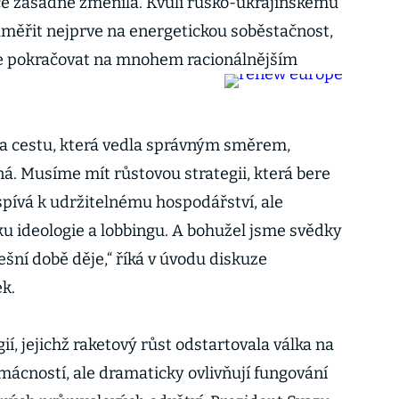
ace zásadně změnila. Kvůli rusko-ukrajinskému
aměřit nejprve na energetickou soběstačnost,
e pokračovat na mnohem racionálnějším
na cestu, která vedla správným směrem,
á. Musíme mít růstovou strategii, která bere
pívá k udržitelnému hospodářství, ale
 ideologie a lobbingu. A bohužel jsme svědky
ešní době děje,“ říká v úvodu diskuze
k.
í, jejichž raketový růst odstartovala válka na
omácností, ale dramaticky ovlivňují fungování