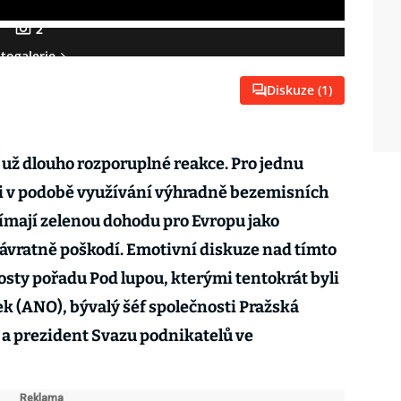
2
togalerie
Diskuze (
1
)
už dlouho rozporuplné reakce. Pro jednu
i v podobě využívání výhradně bezemisních
nímají zelenou dohodu pro Evropu jako
návratně poškodí. Emotivní diskuze nad tímto
sty pořadu Pod lupou, kterými tentokrát byli
k (ANO), bývalý šéf společnosti Pražská
 a prezident Svazu podnikatelů ve