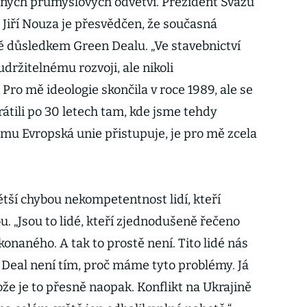
ných průmyslových odvětví. Prezident Svazu
 Jiří Nouza je přesvědčen, že současná
vě důsledkem Green Dealu. „Ve stavebnictví
udržitelnému rozvoji, ale nikoli
ro mě ideologie skončila v roce 1989, ale se
átili po 30 letech tam, kde jsme tehdy
omu Evropská unie přistupuje, je pro mě zcela
ětší chybou nekompetentnost lidí, kteří
. „Jsou to lidé, kteří zjednodušeně řečeno
konaného. A tak to prostě není. Tito lidé nás
 Deal není tím, proč máme tyto problémy. Já
e je to přesně naopak. Konflikt na Ukrajině