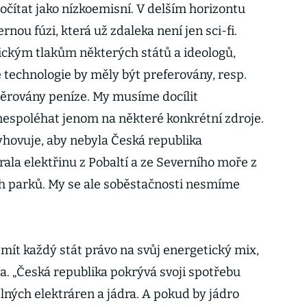
čítat jako nízkoemisní. V delším horizontu
nou fúzi, která už zdaleka není jen sci-fi.
ckým tlakům některých států a ideologů,
ké technologie by měly být preferovány, resp.
rovány peníze. My musíme docílit
 nespoléhat jenom na některé konkrétní zdroje.
yhovuje, aby nebyla Česká republika
ala elektřinu z Pobaltí a ze Severního moře z
ch parků. My se ale soběstačnosti nesmíme
mít každý stát právo na svůj energetický mix,
. „Česká republika pokrývá svoji spotřebu
lných elektráren a jádra. A pokud by jádro