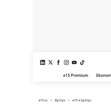
e15 Premium
Ekonom
e15.cz
Byznys
e15 a byznys