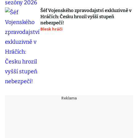
Šéf Vojenského zpravodajství exkluzivně v
Hráčích: Česku hrozil vyšší stupeň
nebezpečí!
Blesk hráči