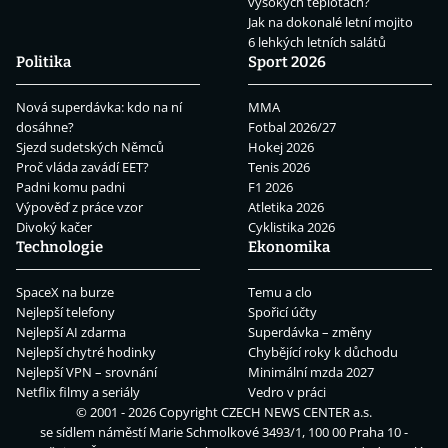
vysokých teplotách?
Jak na dokonalé letní mojito
6 lehkých letních salátů
Politika
Sport 2026
Nová superdávka: kdo na ní
MMA
dosáhne?
Fotbal 2026/27
Sjezd sudetských Němců
Hokej 2026
Proč vláda zavádí EET?
Tenis 2026
Padni komu padni
F1 2026
Výpověď z práce vzor
Atletika 2026
Divoký kačer
Cyklistika 2026
Technologie
Ekonomika
SpaceX na burze
Temu a clo
Nejlepší telefony
Spořicí účty
Nejlepší AI zdarma
Superdávka – změny
Nejlepší chytré hodinky
Chybějící roky k důchodu
Nejlepší VPN – srovnání
Minimální mzda 2027
Netflix filmy a seriály
Vedro v práci
© 2001 - 2026 Copyright
CZECH NEWS CENTER a.s.
se sídlem náměstí Marie Schmolkové 3493/1, 100 00 Praha 10 -