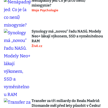
Nenápadný jed: Co je (a co není)
misogynie?
Moje Psychologie
Synology má „novou“ řadu NASů. Modely
Neo+ lákají výkonem, SSD a vyměnitelnou
RAM
Živě.cz
Transfer za tři miliardy do Realu Madrid:
Diomande měl před lety působit v Česku!