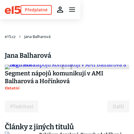
Předplatné
e15.cz
Jana Balharová
Jana Balharová
Segment nápojů komunikují v AMI
Balharová a Hořínková
Ostatní
Předchozí
Další
Články z jiných titulů