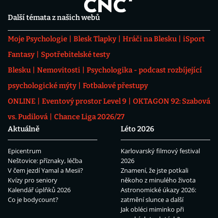
Další témata z našich webů
Moje Psychologie
Blesk Tlapky
Hráči na Blesku
iSport
Fantasy
Spotřebitelské testy
Blesku
Nemovitosti
Psychologika - podcast rozbíjející
psychologické mýty
Fotbalové přestupy
ONLINE
Eventový prostor Level 9
OKTAGON 92: Szabová
vs. Pudilová
Chance Liga 2026/27
Aktuálně
Léto 2026
Epicentrum
Karlovarský filmový festival
Neštovice: příznaky, léčba
2026
V čem jezdí Yamal a Mesii?
Znamení, že jste potkali
Kvízy pro seniory
někoho z minulého života
Kalendář úplňků 2026
Astronomické úkazy 2026:
Co je bodycount?
zatmění slunce a další
Jak obléci miminko při