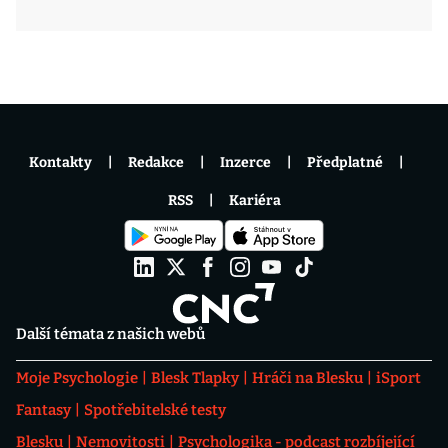
Kontakty
Redakce
Inzerce
Předplatné
RSS
Kariéra
Další témata z našich webů
Moje Psychologie
Blesk Tlapky
Hráči na Blesku
iSport
Fantasy
Spotřebitelské testy
Blesku
Nemovitosti
Psychologika - podcast rozbíjející