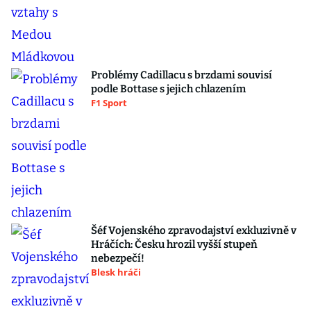
Problémy Cadillacu s brzdami souvisí
podle Bottase s jejich chlazením
F1 Sport
Šéf Vojenského zpravodajství exkluzivně v
Hráčích: Česku hrozil vyšší stupeň
nebezpečí!
Blesk hráči