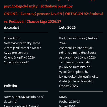
psychologické mýty
Fotbalové přestupy
ONLINE
Eventový prostor Level 9
OKTAGON 92: Szabová
vs. Pudilová
Chance Liga 2026/27
Aktuálně
Léto 2026
Epicentrum
Karlovarský filmový festival
Neštovice: příznaky, léčba
2026
V čem jezdí Yamal a Mesii?
Znamení, že jste potkali
Kvízy pro seniory
někoho z minulého života
Kalendář úplňků 2026
Astronomické úkazy 2026:
Co je bodycount?
zatmění slunce a další
Jak obléci miminko při
vysokých teplotách?
Jak na dokonalé letní mojito
6 lehkých letních salátů
Politika
Sport 2026
Nová superdávka: kdo na ní
MMA
dosáhne?
Fotbal 2026/27
Sjezd sudetských Němců
Hokej 2026