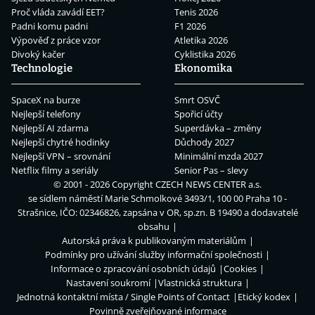
Proč vláda zavádí EET?
Tenis 2026
Padni komu padni
F1 2026
Výpověď z práce vzor
Atletika 2026
Divoký kačer
Cyklistika 2026
Technologie
Ekonomika
SpaceX na burze
Smrt OSVČ
Nejlepší telefony
Spořicí účty
Nejlepší AI zdarma
Superdávka – změny
Nejlepší chytré hodinky
Důchody 2027
Nejlepší VPN – srovnání
Minimální mzda 2027
Netflix filmy a seriály
Senior Pas – slevy
© 2001 - 2026 Copyright
CZECH NEWS CENTER a.s.
se sídlem náměstí Marie Schmolkové 3493/1, 100 00 Praha 10 -
Strašnice, IČO: 02346826, zapsána v OR, sp.zn. B 19490 a dodavatelé
obsahu
Autorská práva k publikovaným materiálům
Podmínky pro užívání služby informační společnosti
Informace o zpracování osobních údajů
Cookies
Nastavení soukromí
Vlastnická struktura
Jednotná kontaktní místa / Single Points of Contact
Etický kodex
Povinně zveřejňované informace