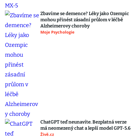
Zbavíme se demence? Léky jako Ozempic
mohou přinést zásadní průlom v léčbě
Alzheimerovy choroby
Moje Psychologie
ChatGPT teď neunavíte. Bezplatná verze
má neomezený chat a lepší model GPT-5.6
Živě.cz