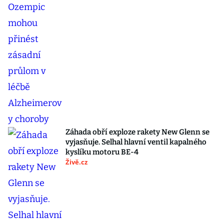
Záhada obří exploze rakety New Glenn se
vyjasňuje. Selhal hlavní ventil kapalného
kyslíku motoru BE-4
Živě.cz