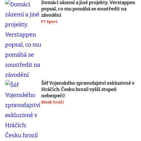
Domácí zázemí a jiné projekty. Verstappen
popsal, co mu pomáhá se soustředit na
závodění
F1 Sport
Šéf Vojenského zpravodajství exkluzivně v
Hráčích: Česku hrozil vyšší stupeň
nebezpečí!
Blesk hráči