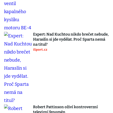
Expert: Nad Kuchtou nikdo brečet nebude,
Haraslín si jde vydělat. Proč Sparta nemá
na titul?
iSport.cz
Robert Pattinson oživí kontroverzní
televizní fenomén