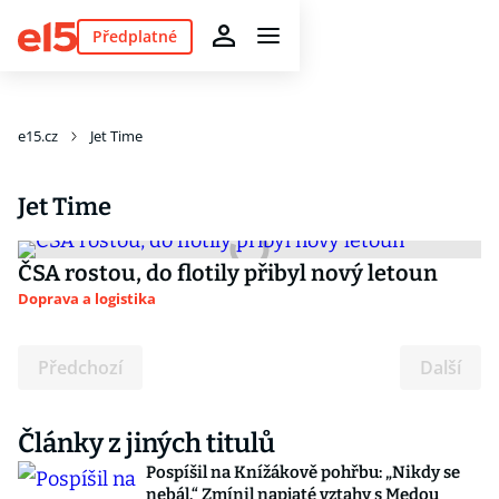
Předplatné
e15.cz
Jet Time
Jet Time
ČSA rostou, do flotily přibyl nový letoun
Doprava a logistika
Předchozí
Další
Články z jiných titulů
Pospíšil na Knížákově pohřbu: „Nikdy se
nebál.“ Zmínil napjaté vztahy s Medou