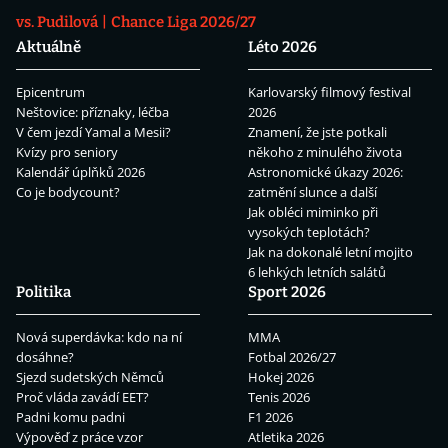
vs. Pudilová
Chance Liga 2026/27
Aktuálně
Léto 2026
Epicentrum
Karlovarský filmový festival
Neštovice: příznaky, léčba
2026
V čem jezdí Yamal a Mesii?
Znamení, že jste potkali
Kvízy pro seniory
někoho z minulého života
Kalendář úplňků 2026
Astronomické úkazy 2026:
Co je bodycount?
zatmění slunce a další
Jak obléci miminko při
vysokých teplotách?
Jak na dokonalé letní mojito
6 lehkých letních salátů
Politika
Sport 2026
Nová superdávka: kdo na ní
MMA
dosáhne?
Fotbal 2026/27
Sjezd sudetských Němců
Hokej 2026
Proč vláda zavádí EET?
Tenis 2026
Padni komu padni
F1 2026
Výpověď z práce vzor
Atletika 2026