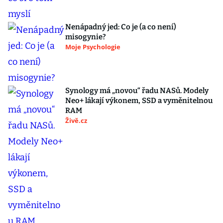
Nenápadný jed: Co je (a co není)
misogynie?
Moje Psychologie
Synology má „novou“ řadu NASů. Modely
Neo+ lákají výkonem, SSD a vyměnitelnou
RAM
Živě.cz