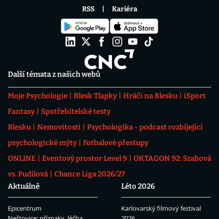
RSS
Kariéra
Další témata z našich webů
Moje Psychologie
Blesk Tlapky
Hráči na Blesku
iSport
Fantasy
Spotřebitelské testy
Blesku
Nemovitosti
Psychologika - podcast rozbíjející
psychologické mýty
Fotbalové přestupy
ONLINE
Eventový prostor Level 9
OKTAGON 92: Szabová
vs. Pudilová
Chance Liga 2026/27
Aktuálně
Léto 2026
Epicentrum
Karlovarský filmový festival
Neštovice: příznaky, léčba
2026