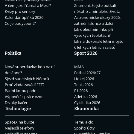
V čem jezdí Yamal a Mesii?
Znamení, že jste potkali
Kvízy pro seniory
někoho z minulého života
Kalendář úplňků 2026
Astronomické úkazy 2026:
Co je bodycount?
zatmění slunce a další
Jak obléci miminko při
vysokých teplotách?
Jak na dokonalé letní mojito
6 lehkých letních salátů
Politika
Sport 2026
Nová superdávka: kdo na ní
MMA
dosáhne?
Fotbal 2026/27
Sjezd sudetských Němců
Hokej 2026
Proč vláda zavádí EET?
Tenis 2026
Padni komu padni
F1 2026
Výpověď z práce vzor
Atletika 2026
Divoký kačer
Cyklistika 2026
Technologie
Ekonomika
SpaceX na burze
Temu a clo
Nejlepší telefony
Spořicí účty