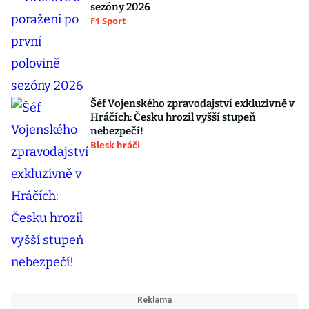
sezóny 2026
F1 Sport
Šéf Vojenského zpravodajství exkluzivně v
Hráčích: Česku hrozil vyšší stupeň
nebezpečí!
Blesk hráči