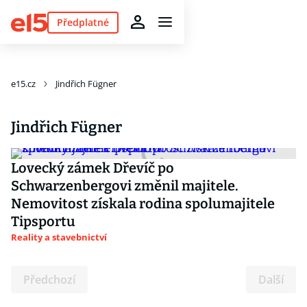
Předplatné
e15.cz
Jindřich Fügner
Jindřich Fügner
Lovecký zámek Dřevíč po
Schwarzenbergovi změnil majitele.
Nemovitost získala rodina spolumajitele
Tipsportu
Reality a stavebnictví
Předchozí
Další