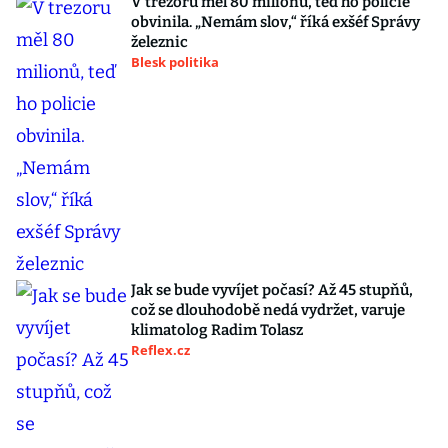
V trezoru měl 80 milionů, teď ho policie
obvinila. „Nemám slov,“ říká exšéf Správy
železnic
Blesk politika
Jak se bude vyvíjet počasí? Až 45 stupňů,
což se dlouhodobě nedá vydržet, varuje
klimatolog Radim Tolasz
Reflex.cz