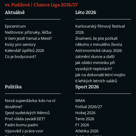
vs. Pudilová
Chance Liga 2026/27
Aktuálně
Léto 2026
Epicentrum
Karlovarský filmový festival
Neštovice: příznaky, léčba
2026
V čem jezdí Yamal a Mesii?
Znamení, že jste potkali
Kvízy pro seniory
někoho z minulého života
Kalendář úplňků 2026
Astronomické úkazy 2026:
Co je bodycount?
zatmění slunce a další
Jak obléci miminko při
vysokých teplotách?
Jak na dokonalé letní mojito
6 lehkých letních salátů
Politika
Sport 2026
Nová superdávka: kdo na ní
MMA
dosáhne?
Fotbal 2026/27
Sjezd sudetských Němců
Hokej 2026
Proč vláda zavádí EET?
Tenis 2026
Padni komu padni
F1 2026
Výpověď z práce vzor
Atletika 2026