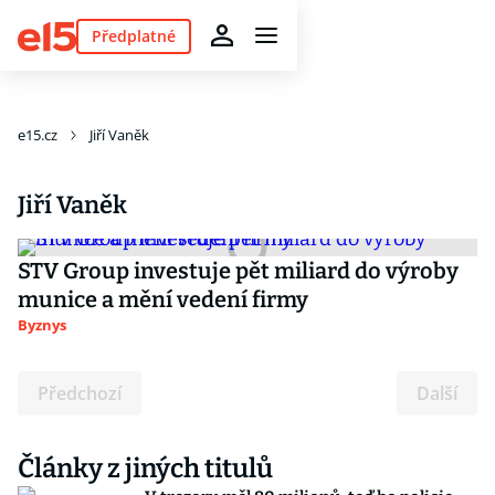
Předplatné
e15.cz
Jiří Vaněk
Jiří Vaněk
STV Group investuje pět miliard do výroby
munice a mění vedení firmy
Byznys
Předchozí
Další
Články z jiných titulů