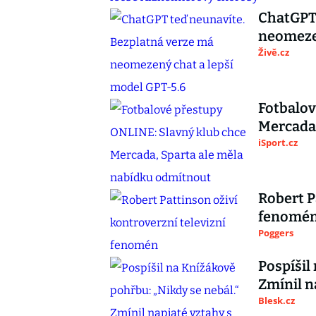
ChatGPT 
neomezen
Živě.cz
Fotbalov
Mercada,
iSport.cz
Robert P
fenomé
Poggers
Pospíšil
Zmínil n
Blesk.cz