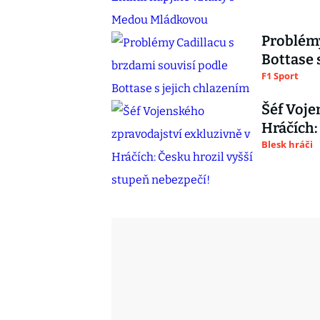
Problémy
Bottase 
F1 Sport
Šéf Voje
Hráčích:
Blesk hráči