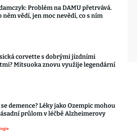
damczyk: Problém na DAMU přetrvává.
o něm vědí, jen moc nevědí, co s ním
asická corvette s dobrými jízdními
tmi? Mitsuoka znovu využije legendární
 se demence? Léky jako Ozempic mohou
zásadní průlom v léčbě Alzheimerovy
logie