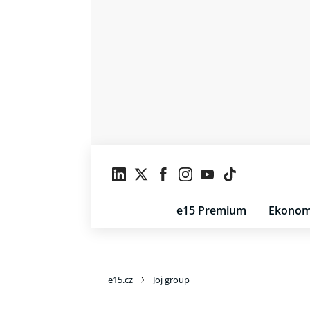
e15 Premium
Ekonom
e15.cz
Joj group