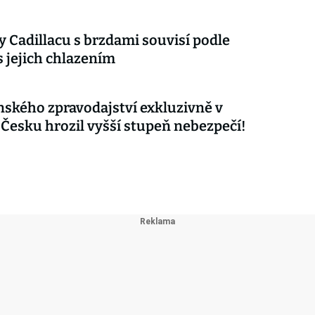
 Cadillacu s brzdami souvisí podle
s jejich chlazením
nského zpravodajství exkluzivně v
 Česku hrozil vyšší stupeň nebezpečí!