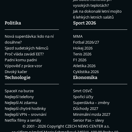
vysokých teplotách?
Jak na dokonalé letní mojito
6 lehkých letních salátů
Politika
Sport 2026
Nová superdávka: kdo na ní
MMA
dosáhne?
Fotbal 2026/27
Sjezd sudetských Němců
Hokej 2026
Proč vláda zavádí EET?
Tenis 2026
Padni komu padni
F1 2026
Výpověď z práce vzor
Atletika 2026
Divoký kačer
Cyklistika 2026
Technologie
Ekonomika
SpaceX na burze
Smrt OSVČ
Nejlepší telefony
Spořicí účty
Nejlepší AI zdarma
Superdávka – změny
Nejlepší chytré hodinky
Důchody 2027
Nejlepší VPN – srovnání
Minimální mzda 2027
Netflix filmy a seriály
Senior Pas – slevy
© 2001 - 2026 Copyright
CZECH NEWS CENTER a.s.