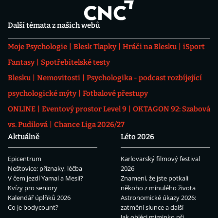
Další témata z našich webů
Moje Psychologie
Blesk Tlapky
Hráči na Blesku
iSport
Fantasy
Spotřebitelské testy
Blesku
Nemovitosti
Psychologika - podcast rozbíjející
psychologické mýty
Fotbalové přestupy
ONLINE
Eventový prostor Level 9
OKTAGON 92: Szabová
vs. Pudilová
Chance Liga 2026/27
Aktuálně
Léto 2026
Epicentrum
Karlovarský filmový festival
Neštovice: příznaky, léčba
2026
V čem jezdí Yamal a Mesii?
Znamení, že jste potkali
Kvízy pro seniory
někoho z minulého života
Kalendář úplňků 2026
Astronomické úkazy 2026:
Co je bodycount?
zatmění slunce a další
Jak obléci miminko při