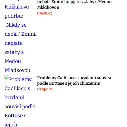
nebál.“ Zmínil napjaté vztahy s Medou
Mládkovou
Blesk.cz
Problémy Cadillacu s brzdami souvisí
podle Bottase s jejich chlazením
F1 Sport