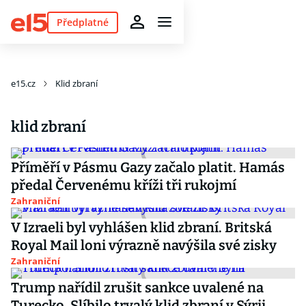
Předplatné
e15.cz
Klid zbraní
klid zbraní
Příměří v Pásmu Gazy začalo platit. Hamás
předal Červenému kříži tři rukojmí
Zahraniční
V Izraeli byl vyhlášen klid zbraní. Britská
Royal Mail loni výrazně navýšila své zisky
Zahraniční
Trump nařídil zrušit sankce uvalené na
Turecko. Slíbilo trvalý klid zbraní v Sýrii