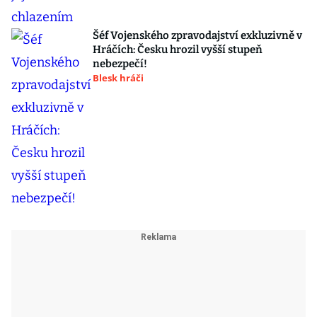
Šéf Vojenského zpravodajství exkluzivně v
Hráčích: Česku hrozil vyšší stupeň
nebezpečí!
Blesk hráči