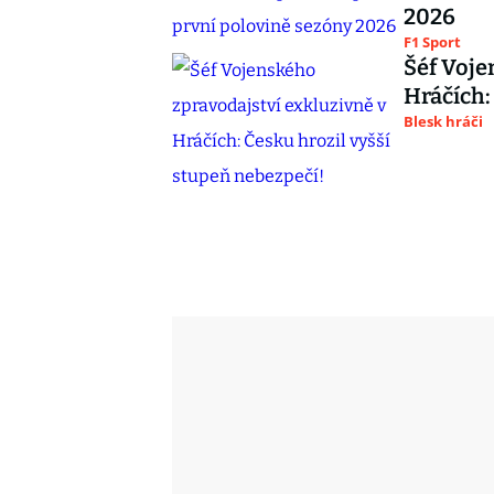
2026
F1 Sport
Šéf Voje
Hráčích:
Blesk hráči