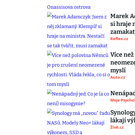
Marek Ad
si hraje 
zamakat
Reflex.cz
Více než
neomezen
myslí
Auto.cz
Nenápadn
Moje Psycho
Synolog
lákají 
Živě.cz