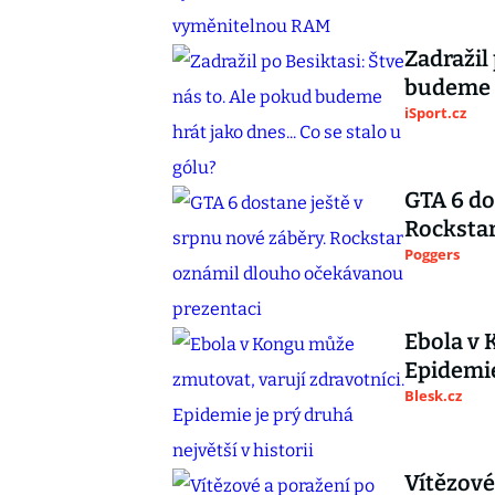
Zadražil
budeme h
iSport.cz
GTA 6 do
Rocksta
Poggers
Ebola v 
Epidemie
Blesk.cz
Vítězové