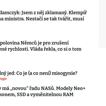
amczyk: Jsem z něj zklamaný. Klempíř
na ministra. Nestačí se tak tvářit, musí
 polovina Němců je pro zrušení
é rychlosti. Vláda řekla, co si o tom
ý jed: Co je (a co není) misogynie?
logie
y má „novou“ řadu NASů. Modely Neo+
výkonem, SSD a vyměnitelnou RAM