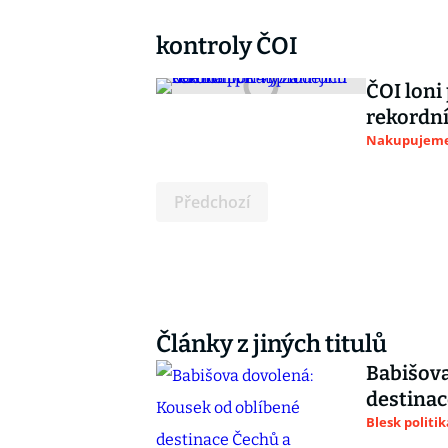
kontroly ČOI
ČOI loni
rekordní
Nakupujem
Předchozí
Články z jiných titulů
Babišova
destinac
Blesk politik