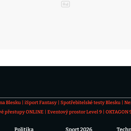
 na Blesku
iSport Fantasy
Spotřebitelské testy Blesku
Ne
vé přestupy ONLINE
Eventový prostor Level 9
OKTAGON 92
Politika
Sport 2026
Techn