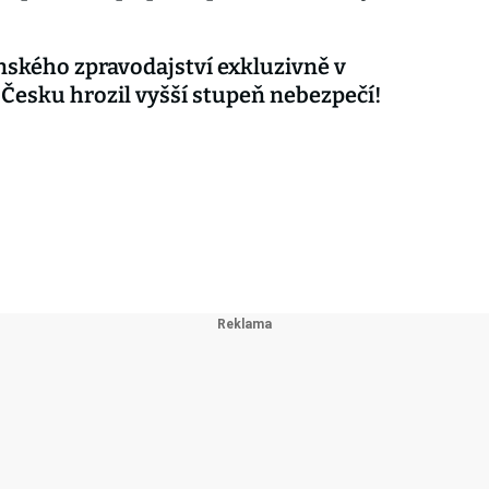
nského zpravodajství exkluzivně v
 Česku hrozil vyšší stupeň nebezpečí!