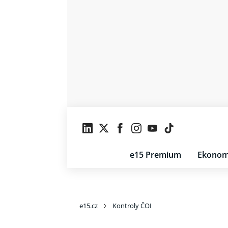
e15 Premium
Ekonom
e15.cz
Kontroly ČOI