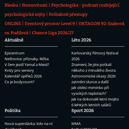
Blesku
Nemovitosti
Psychologika - podcast rozbíjející
psychologické mýty
Fotbalové přestupy
ONLINE
Eventový prostor Level 9
OKTAGON 92: Szabová
vs. Pudilová
Chance Liga 2026/27
Aktuálně
Léto 2026
Epicentrum
Karlovarský filmový festival
Neštovice: příznaky, léčba
2026
V čem jezdí Yamal a Mesii?
Znamení, že jste potkali
Kvízy pro seniory
někoho z minulého života
Kalendář úplňků 2026
Astronomické úkazy 2026:
Co je bodycount?
zatmění slunce a další
Jak obléci miminko při
vysokých teplotách?
Jak na dokonalé letní mojito
6 lehkých letních salátů
Politika
Sport 2026
Nová superdávka: kdo na ní
MMA