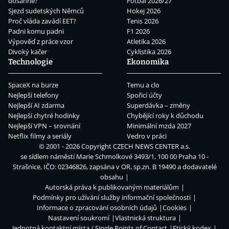
dosáhne?
Fotbal 2026/27
Sjezd sudetských Němců
Hokej 2026
Proč vláda zavádí EET?
Tenis 2026
Padni komu padni
F1 2026
Výpověď z práce vzor
Atletika 2026
Divoký kačer
Cyklistika 2026
Technologie
Ekonomika
SpaceX na burze
Temu a clo
Nejlepší telefony
Spořicí účty
Nejlepší AI zdarma
Superdávka – změny
Nejlepší chytré hodinky
Chybějící roky k důchodu
Nejlepší VPN – srovnání
Minimální mzda 2027
Netflix filmy a seriály
Vedro v práci
© 2001 - 2026 Copyright
CZECH NEWS CENTER a.s.
se sídlem náměstí Marie Schmolkové 3493/1, 100 00 Praha 10 -
Strašnice, IČO: 02346826, zapsána v OR, sp.zn. B 19490 a dodavatelé
obsahu
Autorská práva k publikovaným materiálům
Podmínky pro užívání služby informační společnosti
Informace o zpracování osobních údajů
Cookies
Nastavení soukromí
Vlastnická struktura
Jednotná kontaktní místa / Single Points of Contact
Etický kodex