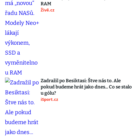
RAM
Živě.cz
Zadražil po Besiktasi: Štve nás to. Ale
pokud budeme hrát jako dnes... Co se stalo
u gólu?
iSport.cz