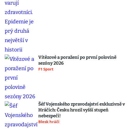
Vítězové a poražení po první polovině
sezóny 2026
F1 Sport
Šéf Vojenského zpravodajství exkluzivně v
Hráčích: Česku hrozil vyšší stupeň
nebezpečí!
Blesk hráči