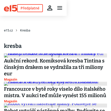
Předplatné
e15.cz
Kresba
kresba
Aukční rekord. Komiksová kresba Tintina s
čínským drakem se vydražila za tři miliony
eur
Magazín
Francouzce v bytě roky viselo dílo italského
mistra. V aukci teď může vynést 155 milionů
Magazín
Robot vytváří nástěnné malby. Podívejte se