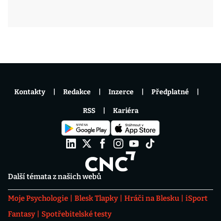
Kontakty
Redakce
Inzerce
Předplatné
RSS
Kariéra
Další témata z našich webů
Moje Psychologie
Blesk Tlapky
Hráči na Blesku
iSport
Fantasy
Spotřebitelské testy