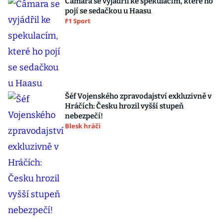
Câmara se vyjádřil ke spekulacím, které ho
pojí se sedačkou u Haasu
F1 Sport
Šéf Vojenského zpravodajství exkluzivně v
Hráčích: Česku hrozil vyšší stupeň
nebezpečí!
Blesk hráči