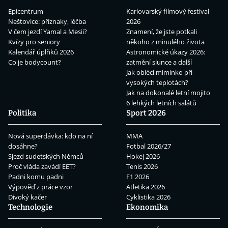
Epicentrum
Karlovarský filmový festival
Neštovice: příznaky, léčba
2026
V čem jezdí Yamal a Mesii?
Znamení, že jste potkali
Kvízy pro seniory
někoho z minulého života
Kalendář úplňků 2026
Astronomické úkazy 2026:
Co je bodycount?
zatmění slunce a další
Jak obléci miminko při
vysokých teplotách?
Jak na dokonalé letní mojito
6 lehkých letních salátů
Politika
Sport 2026
Nová superdávka: kdo na ní
MMA
dosáhne?
Fotbal 2026/27
Sjezd sudetských Němců
Hokej 2026
Proč vláda zavádí EET?
Tenis 2026
Padni komu padni
F1 2026
Výpověď z práce vzor
Atletika 2026
Divoký kačer
Cyklistika 2026
Technologie
Ekonomika