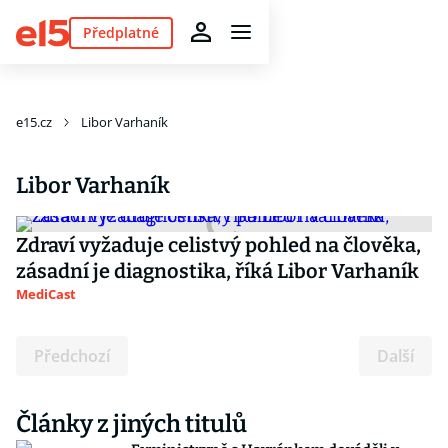
Předplatné
e15.cz
Libor Varhaník
Libor Varhaník
Zdraví vyžaduje celistvý pohled na člověka,
zásadní je diagnostika, říká Libor Varhaník
MediCast
Předchozí
Další
Články z jiných titulů