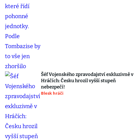
Šéf Vojenského zpravodajství exkluzivně v
Hráčích: Česku hrozil vyšší stupeň
nebezpečí!
Blesk hráči