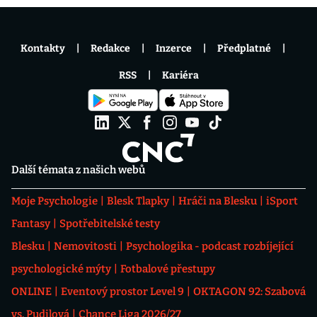
Kontakty
Redakce
Inzerce
Předplatné
RSS
Kariéra
Další témata z našich webů
Moje Psychologie
Blesk Tlapky
Hráči na Blesku
iSport
Fantasy
Spotřebitelské testy
Blesku
Nemovitosti
Psychologika - podcast rozbíjející
psychologické mýty
Fotbalové přestupy
ONLINE
Eventový prostor Level 9
OKTAGON 92: Szabová
vs. Pudilová
Chance Liga 2026/27