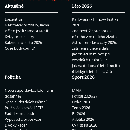
Aktuálně
Léto 2026
Epicentrum
Karlovarský filmový festival
Neštovice: příznaky, léčba
2026
V čem jezdí Yamal a Mesii?
Znamení, že jste potkali
Kvízy pro seniory
někoho z minulého života
Kalendář úplňků 2026
Astronomické úkazy 2026:
Co je bodycount?
zatmění slunce a další
Jak obléci miminko při
vysokých teplotách?
Jak na dokonalé letní mojito
6 lehkých letních salátů
Politika
Sport 2026
Nová superdávka: kdo na ní
MMA
dosáhne?
Fotbal 2026/27
Sjezd sudetských Němců
Hokej 2026
Proč vláda zavádí EET?
Tenis 2026
Padni komu padni
F1 2026
Výpověď z práce vzor
Atletika 2026
Divoký kačer
Cyklistika 2026