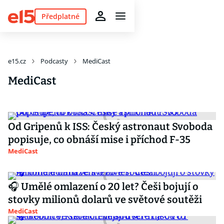
Předplatné
e15.cz
Podcasty
MediCast
MediCast
Od Gripenů k ISS: Český astronaut Svoboda
popisuje, co obnáší mise i příchod F-35
MediCast
🎧 Umělé omlazení o 20 let? Češi bojují o
stovky milionů dolarů ve světové soutěži
MediCast