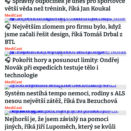
🎧 Správný odpočinek je dnes pro sportovce
větší věda než trénink, říká Jan Koukal
MediCast
🎧 Největším zlomem pro firmu bylo, když
jsme začali řešit design, říká Tomáš Drbal z
BTL
MediCast
🎧 Pokořit hory a posunout limity: Ondřej
Novák při expedicích testuje tělo i
technologie
MediCast
Systém nestíhá tempo nemoci, rodiny s ALS
nesou největší zátěž, říká Eva Bezuchová
MediCast
Nejhorší je, že jsem závislý na pomoci
jiných, říká Jiří Lupoměch, který se kvůli