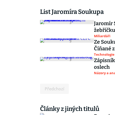
List Jaromíra Soukupa
Jaromír 
žebříčku
Miliardáři
Ze Souku
Číňané 
Technologie
Zápisník
oslech
Názory a ana
Předchozí
Články z jiných titulů