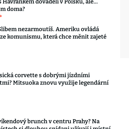
s Havránkem dováděli v Polsku, ale…
tom doma?
a
 Slibem nezarmoutíš. Ameriku ovládá
ze komunismu, která chce měnit zajeté
asická corvette s dobrými jízdními
tmi? Mitsuoka znovu využije legendární
íkendový brunch v centru Prahy? Na
ístech si dlouhou snídani užívají i místní