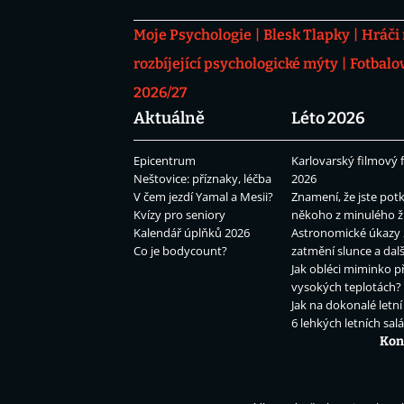
Moje Psychologie
Blesk Tlapky
Hráči
rozbíjející psychologické mýty
Fotbalo
2026/27
Aktuálně
Léto 2026
Epicentrum
Karlovarský filmový f
Neštovice: příznaky, léčba
2026
V čem jezdí Yamal a Mesii?
Znamení, že jste potk
Kvízy pro seniory
někoho z minulého ž
Kalendář úplňků 2026
Astronomické úkazy 
Co je bodycount?
zatmění slunce a dalš
Jak obléci miminko př
vysokých teplotách?
Jak na dokonalé letní
6 lehkých letních sal
Kon