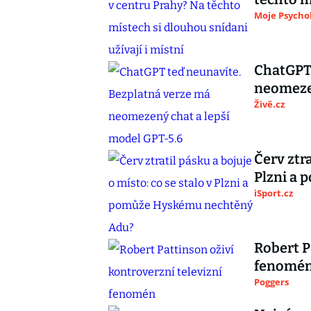
Moje Psycho
ChatGPT 
neomezen
Živě.cz
Červ ztra
Plzni a
iSport.cz
Robert P
fenomé
Poggers