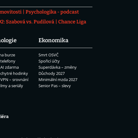
movitosti
Psychologika - podcast
: Szabová vs. Pudilová
Chance Liga
ologie
Ekonomika
na burze
Smrt OSVČ
 telefony
Spořicí účty
 AI zdarma
Superdávka – změny
 chytré hodinky
Důchody 2027
 VPN – srovnání
Minimální mzda 2027
ilmy a seriály
Senior Pas – slevy
iéra