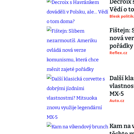
Decroix 
Vědí o 
Blesk politik
Fištejn:
nová ver
pořádky
Reflex.cz
Další kl
vlastnos
MX-5
Auto.cz
Kam na v
těchto m