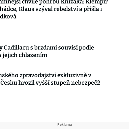
mnější chvíle pohřbu Knížáka: Klempíř
hádce, Klaus vzýval rebelství a přišla i
udková
 Cadillacu s brzdami souvisí podle
s jejich chlazením
nského zpravodajství exkluzivně v
 Česku hrozil vyšší stupeň nebezpečí!