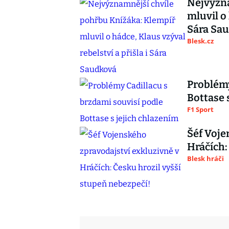
Nejvýzna
mluvil o 
Sára Sa
Blesk.cz
Problémy
Bottase 
F1 Sport
Šéf Voje
Hráčích:
Blesk hráči