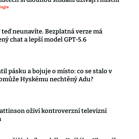
logie
teď neunavíte. Bezplatná verze má
ý chat a lepší model GPT-5.6
til pásku a bojuje o místo: co se stalo v
 pomůže Hyskému nechtěný Adu?
attinson oživí kontroverzní televizní
n