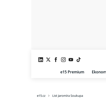
e15 Premium
Ekonom
e15.cz
List Jaromíra Soukupa