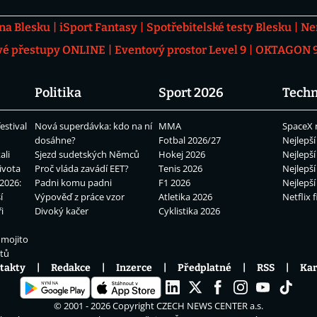
 na Blesku
iSport Fantasy
Spotřebitelské testy Blesku
Ne
vé přestupy ONLINE
Eventový prostor Level 9
OKTAGON 92
Politika
Sport 2026
Techn
estival
Nová superdávka: kdo na ní
MMA
SpaceX 
dosáhne?
Fotbal 2026/27
Nejlepší
ali
Sjezd sudetských Němců
Hokej 2026
Nejlepší
ivota
Proč vláda zavádí EET?
Tenis 2026
Nejlepší
2026:
Padni komu padni
F1 2026
Nejlepší
í
Výpověď z práce vzor
Atletika 2026
Netflix f
i
Divoký kačer
Cyklistika 2026
 mojito
átů
takty
Redakce
Inzerce
Předplatné
RSS
Kar
© 2001 - 2026 Copyright
CZECH NEWS CENTER a.s.