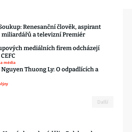
Soukup: Renesanční člověk, aspirant
 miliardářů a televizní Premiér
pových mediálních firem odcházejí
z CEFC
 a média
 Nguyen Thuong Ly: O odpadlících a
lýzy
Další