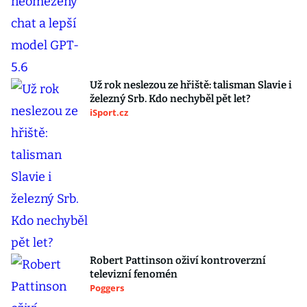
Už rok neslezou ze hřiště: talisman Slavie i
železný Srb. Kdo nechyběl pět let?
iSport.cz
Robert Pattinson oživí kontroverzní
televizní fenomén
Poggers