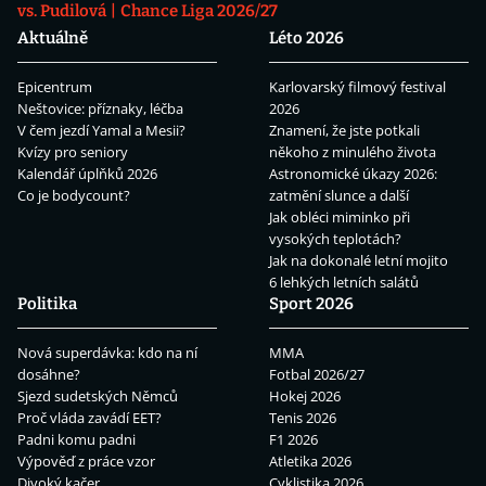
vs. Pudilová
Chance Liga 2026/27
Aktuálně
Léto 2026
Epicentrum
Karlovarský filmový festival
Neštovice: příznaky, léčba
2026
V čem jezdí Yamal a Mesii?
Znamení, že jste potkali
Kvízy pro seniory
někoho z minulého života
Kalendář úplňků 2026
Astronomické úkazy 2026:
Co je bodycount?
zatmění slunce a další
Jak obléci miminko při
vysokých teplotách?
Jak na dokonalé letní mojito
6 lehkých letních salátů
Politika
Sport 2026
Nová superdávka: kdo na ní
MMA
dosáhne?
Fotbal 2026/27
Sjezd sudetských Němců
Hokej 2026
Proč vláda zavádí EET?
Tenis 2026
Padni komu padni
F1 2026
Výpověď z práce vzor
Atletika 2026
Divoký kačer
Cyklistika 2026