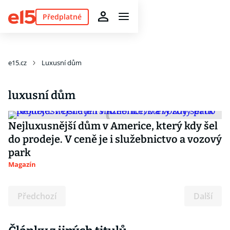
Předplatné
e15.cz
Luxusní dům
luxusní dům
Nejluxusnější dům v Americe, který kdy šel
do prodeje. V ceně je i služebnictvo a vozový
park
Magazín
Předchozí
Další