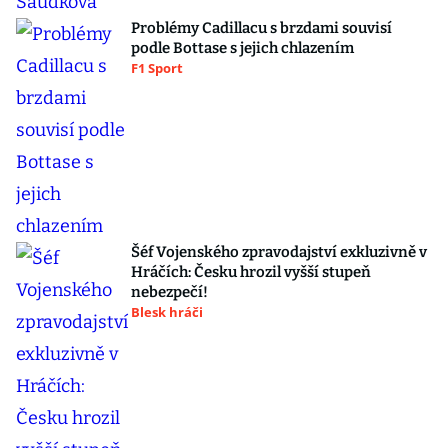
Problémy Cadillacu s brzdami souvisí
podle Bottase s jejich chlazením
F1 Sport
Šéf Vojenského zpravodajství exkluzivně v
Hráčích: Česku hrozil vyšší stupeň
nebezpečí!
Blesk hráči