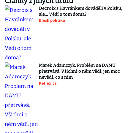
Články z jiných titulů
Decroix s Havránkem dováděli v Polsku,
ale… Vědí o tom doma?
Blesk politika
Marek Adamczyk: Problém na DAMU
přetrvává. Všichni o něm vědí, jen moc
nevědí, co s ním
Reflex.cz