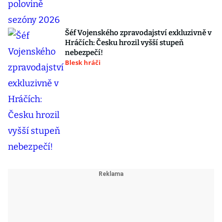
Šéf Vojenského zpravodajství exkluzivně v
Hráčích: Česku hrozil vyšší stupeň
nebezpečí!
Blesk hráči