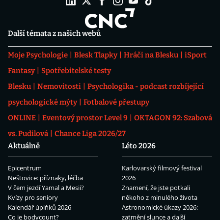
Další témata z našich webů
Moje Psychologie
Blesk Tlapky
Hráči na Blesku
iSport
Fantasy
Spotřebitelské testy
Blesku
Nemovitosti
Psychologika - podcast rozbíjející
psychologické mýty
Fotbalové přestupy
ONLINE
Eventový prostor Level 9
OKTAGON 92: Szabová
vs. Pudilová
Chance Liga 2026/27
Aktuálně
Léto 2026
Epicentrum
Karlovarský filmový festival
Neštovice: příznaky, léčba
2026
V čem jezdí Yamal a Mesii?
Znamení, že jste potkali
Kvízy pro seniory
někoho z minulého života
Kalendář úplňků 2026
Astronomické úkazy 2026:
Co je bodycount?
zatmění slunce a další