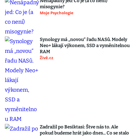
Nenápadný jed: Co je (a co není)
misogynie?
Moje Psychologie
Synology má „novou“ řadu NASů. Modely
Neo+ lákají výkonem, SSD a vyměnitelnou
RAM
Živě.cz
Zadražil po Besiktasi: Štve nás to. Ale
pokud budeme hrát jako dnes... Co se stalo