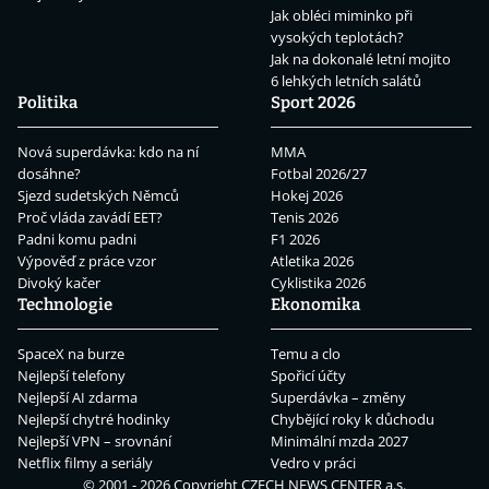
Jak obléci miminko při
vysokých teplotách?
Jak na dokonalé letní mojito
6 lehkých letních salátů
Politika
Sport 2026
Nová superdávka: kdo na ní
MMA
dosáhne?
Fotbal 2026/27
Sjezd sudetských Němců
Hokej 2026
Proč vláda zavádí EET?
Tenis 2026
Padni komu padni
F1 2026
Výpověď z práce vzor
Atletika 2026
Divoký kačer
Cyklistika 2026
Technologie
Ekonomika
SpaceX na burze
Temu a clo
Nejlepší telefony
Spořicí účty
Nejlepší AI zdarma
Superdávka – změny
Nejlepší chytré hodinky
Chybějící roky k důchodu
Nejlepší VPN – srovnání
Minimální mzda 2027
Netflix filmy a seriály
Vedro v práci
© 2001 - 2026 Copyright
CZECH NEWS CENTER a.s.