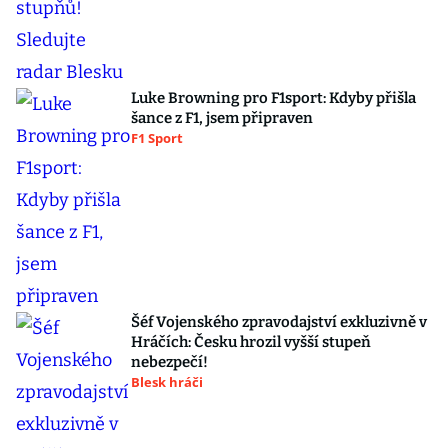
Luke Browning pro F1sport: Kdyby přišla
šance z F1, jsem připraven
F1 Sport
Šéf Vojenského zpravodajství exkluzivně v
Hráčích: Česku hrozil vyšší stupeň
nebezpečí!
Blesk hráči