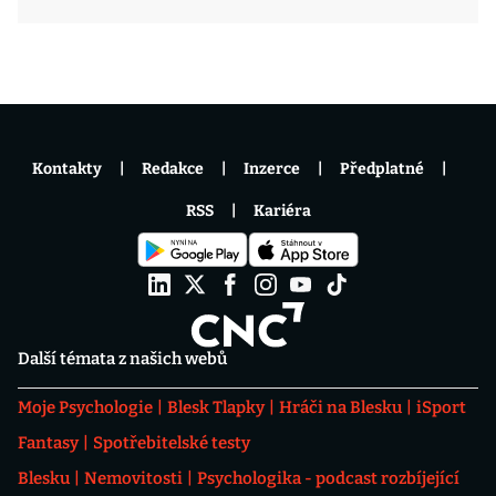
Kontakty
Redakce
Inzerce
Předplatné
RSS
Kariéra
Další témata z našich webů
Moje Psychologie
Blesk Tlapky
Hráči na Blesku
iSport
Fantasy
Spotřebitelské testy
Blesku
Nemovitosti
Psychologika - podcast rozbíjející