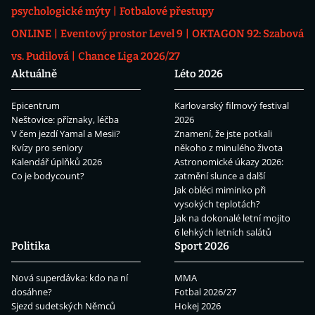
psychologické mýty
Fotbalové přestupy
ONLINE
Eventový prostor Level 9
OKTAGON 92: Szabová
vs. Pudilová
Chance Liga 2026/27
Aktuálně
Léto 2026
Epicentrum
Karlovarský filmový festival
Neštovice: příznaky, léčba
2026
V čem jezdí Yamal a Mesii?
Znamení, že jste potkali
Kvízy pro seniory
někoho z minulého života
Kalendář úplňků 2026
Astronomické úkazy 2026:
Co je bodycount?
zatmění slunce a další
Jak obléci miminko při
vysokých teplotách?
Jak na dokonalé letní mojito
6 lehkých letních salátů
Politika
Sport 2026
Nová superdávka: kdo na ní
MMA
dosáhne?
Fotbal 2026/27
Sjezd sudetských Němců
Hokej 2026