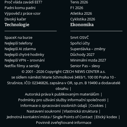
Proč vláda zavádí EET?
Tenis 2026
Padni komu padni
F1 2026
Výpověď z práce vzor
Atletika 2026
Divoký kačer
Cyklistika 2026
Technologie
Ekonomika
SpaceX na burze
Smrt OSVČ
Nejlepší telefony
Spořicí účty
Nejlepší AI zdarma
Superdávka – změny
Nejlepší chytré hodinky
Důchody 2027
Nejlepší VPN – srovnání
Minimální mzda 2027
Netflix filmy a seriály
Senior Pas – slevy
© 2001 - 2026 Copyright
CZECH NEWS CENTER a.s.
se sídlem náměstí Marie Schmolkové 3493/1, 100 00 Praha 10 -
Strašnice, IČO: 02346826, zapsána v OR, sp.zn. B 19490 a dodavatelé
obsahu
Autorská práva k publikovaným materiálům
Podmínky pro užívání služby informační společnosti
Informace o zpracování osobních údajů
Cookies
Nastavení soukromí
Vlastnická struktura
Jednotná kontaktní místa / Single Points of Contact
Etický kodex
Povinně zveřejňované informace