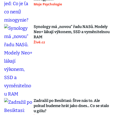
Moje Psychologie
Synology má „novou“ řadu NASů. Modely
Neo+ lákají výkonem, SSD a vyměnitelnou
RAM
Živě.cz
Zadražil po Besiktasi: Štve nás to. Ale
pokud budeme hrát jako dnes... Co se stalo
u gólu?