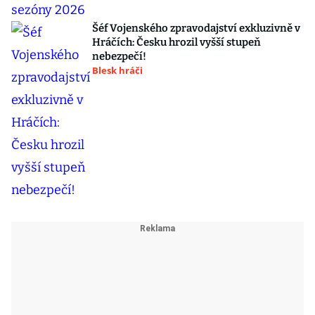
Šéf Vojenského zpravodajství exkluzivně v
Hráčích: Česku hrozil vyšší stupeň
nebezpečí!
Blesk hráči