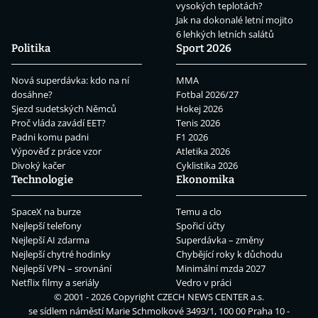
vysokých teplotách?
Jak na dokonalé letní mojito
6 lehkých letních salátů
Politika
Sport 2026
Nová superdávka: kdo na ní
MMA
dosáhne?
Fotbal 2026/27
Sjezd sudetských Němců
Hokej 2026
Proč vláda zavádí EET?
Tenis 2026
Padni komu padni
F1 2026
Výpověď z práce vzor
Atletika 2026
Divoký kačer
Cyklistika 2026
Technologie
Ekonomika
SpaceX na burze
Temu a clo
Nejlepší telefony
Spořicí účty
Nejlepší AI zdarma
Superdávka – změny
Nejlepší chytré hodinky
Chybějící roky k důchodu
Nejlepší VPN – srovnání
Minimální mzda 2027
Netflix filmy a seriály
Vedro v práci
© 2001 - 2026 Copyright
CZECH NEWS CENTER a.s.
se sídlem náměstí Marie Schmolkové 3493/1, 100 00 Praha 10 -