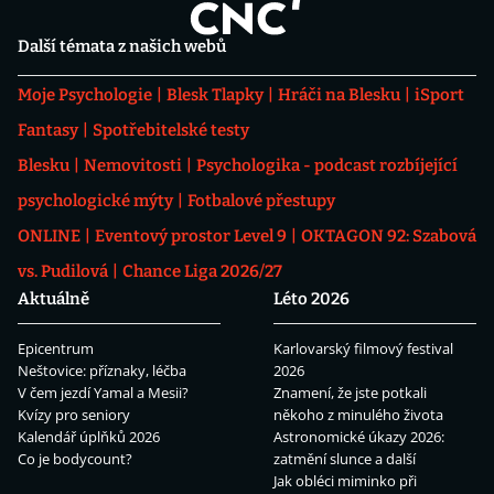
Další témata z našich webů
Moje Psychologie
Blesk Tlapky
Hráči na Blesku
iSport
Fantasy
Spotřebitelské testy
Blesku
Nemovitosti
Psychologika - podcast rozbíjející
psychologické mýty
Fotbalové přestupy
ONLINE
Eventový prostor Level 9
OKTAGON 92: Szabová
vs. Pudilová
Chance Liga 2026/27
Aktuálně
Léto 2026
Epicentrum
Karlovarský filmový festival
Neštovice: příznaky, léčba
2026
V čem jezdí Yamal a Mesii?
Znamení, že jste potkali
Kvízy pro seniory
někoho z minulého života
Kalendář úplňků 2026
Astronomické úkazy 2026:
Co je bodycount?
zatmění slunce a další
Jak obléci miminko při