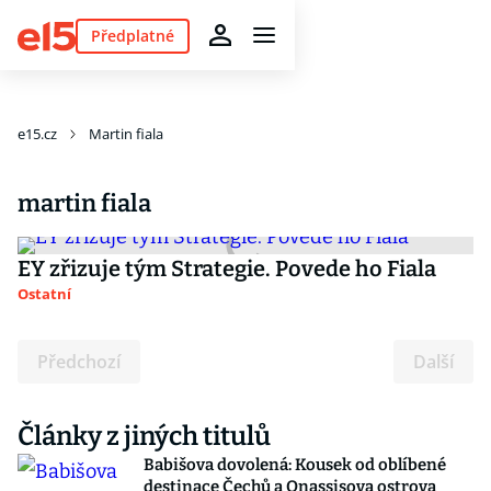
Předplatné
e15.cz
Martin fiala
martin fiala
EY zřizuje tým Strategie. Povede ho Fiala
Ostatní
Předchozí
Další
Články z jiných titulů
Babišova dovolená: Kousek od oblíbené
destinace Čechů a Onassisova ostrova