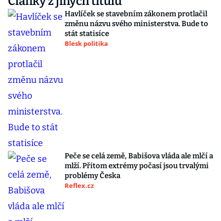
Články z jiných titulů
Havlíček se stavebním zákonem protlačil
změnu názvu svého ministerstva. Bude to
stát statisíce
Blesk politika
Peče se celá země, Babišova vláda ale mlčí a
mlží. Přitom extrémy počasí jsou trvalými
problémy Česka
Reflex.cz