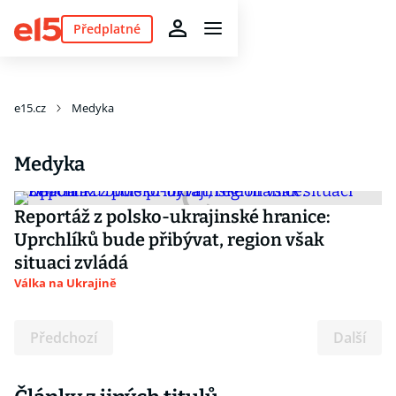
Předplatné
e15.cz
Medyka
Medyka
Reportáž z polsko-ukrajinské hranice:
Uprchlíků bude přibývat, region však
situaci zvládá
Válka na Ukrajině
Předchozí
Další