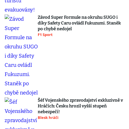
Závod Super Formule na okruhu SUGO i
díky Safety Caru ovládl Fukuzumi. Staněk
po chybě nedojel
F1 Sport
Šéf Vojenského zpravodajství exkluzivně v
Hráčích: Česku hrozil vyšší stupeň
nebezpečí!
Blesk hráči