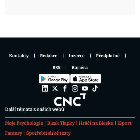
Kontakty
Redakce
Inzerce
Předplatné
RSS
Kariéra
Další témata z našich webů
Moje Psychologie
Blesk Tlapky
Hráči na Blesku
iSport
Fantasy
Spotřebitelské testy