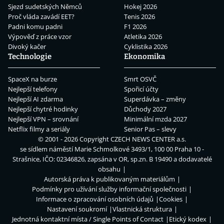
Sjezd sudetských Němců
Hokej 2026
Proč vláda zavádí EET?
Tenis 2026
Padni komu padni
F1 2026
Výpověď z práce vzor
Atletika 2026
Divoký kačer
Cyklistika 2026
Technologie
Ekonomika
SpaceX na burze
Smrt OSVČ
Nejlepší telefony
Spořicí účty
Nejlepší AI zdarma
Superdávka – změny
Nejlepší chytré hodinky
Důchody 2027
Nejlepší VPN – srovnání
Minimální mzda 2027
Netflix filmy a seriály
Senior Pas – slevy
© 2001 - 2026 Copyright
CZECH NEWS CENTER a.s.
se sídlem náměstí Marie Schmolkové 3493/1, 100 00 Praha 10 -
Strašnice, IČO: 02346826, zapsána v OR, sp.zn. B 19490 a dodavatelé
obsahu
Autorská práva k publikovaným materiálům
Podmínky pro užívání služby informační společnosti
Informace o zpracování osobních údajů
Cookies
Nastavení soukromí
Vlastnická struktura
Jednotná kontaktní místa / Single Points of Contact
Etický kodex