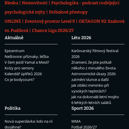
Blesku
Nemovitosti
Psychologika - podcast rozbíjející
psychologické mýty
Fotbalové přestupy
ONLINE
Eventový prostor Level 9
OKTAGON 92: Szabová
vs. Pudilová
Chance Liga 2026/27
Aktuálně
Léto 2026
Epicentrum
Karlovarský filmový festival
Neštovice: příznaky, léčba
2026
V čem jezdí Yamal a Mesii?
Znamení, že jste potkali
Kvízy pro seniory
někoho z minulého života
Kalendář úplňků 2026
Astronomické úkazy 2026:
Co je bodycount?
zatmění slunce a další
Jak obléci miminko při
vysokých teplotách?
Jak na dokonalé letní mojito
6 lehkých letních salátů
Politika
Sport 2026
Nová superdávka: kdo na ní
MMA
dosáhne?
Fotbal 2026/27