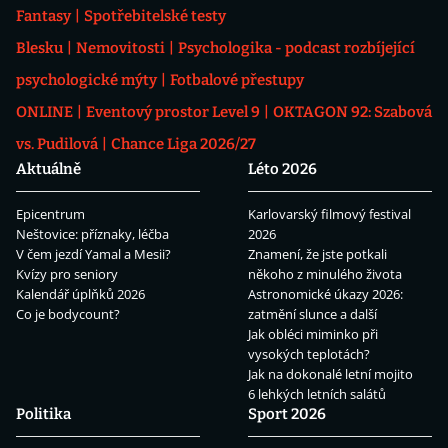
Fantasy
Spotřebitelské testy
Blesku
Nemovitosti
Psychologika - podcast rozbíjející
psychologické mýty
Fotbalové přestupy
ONLINE
Eventový prostor Level 9
OKTAGON 92: Szabová
vs. Pudilová
Chance Liga 2026/27
Aktuálně
Léto 2026
Epicentrum
Karlovarský filmový festival
Neštovice: příznaky, léčba
2026
V čem jezdí Yamal a Mesii?
Znamení, že jste potkali
Kvízy pro seniory
někoho z minulého života
Kalendář úplňků 2026
Astronomické úkazy 2026:
Co je bodycount?
zatmění slunce a další
Jak obléci miminko při
vysokých teplotách?
Jak na dokonalé letní mojito
6 lehkých letních salátů
Politika
Sport 2026