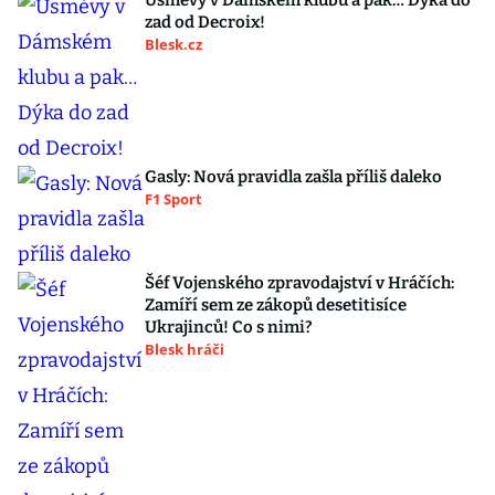
Úsměvy v Dámském klubu a pak… Dýka do
zad od Decroix!
Blesk.cz
Gasly: Nová pravidla zašla příliš daleko
F1 Sport
Šéf Vojenského zpravodajství v Hráčích:
Zamíří sem ze zákopů desetitisíce
Ukrajinců! Co s nimi?
Blesk hráči