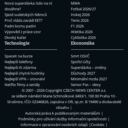
Nová superdávka: kdo na ní
MMA
dosáhne?
Fotbal 2026/27
Sjezd sudetských Němců
Hokej 2026
Proč vláda zavádí EET?
Tenis 2026
Padni komu padni
F1 2026
Výpověď z práce vzor
Atletika 2026
Divoký kačer
Cyklistika 2026
Technologie
Ekonomika
SpaceX na burze
Smrt OSVČ
Nejlepší telefony
Spořicí účty
Nejlepší AI zdarma
Superdávka – změny
Nejlepší chytré hodinky
Důchody 2027
Nejlepší VPN – srovnání
Minimální mzda 2027
Netflix filmy a seriály
Senior Pas – slevy
© 2001 - 2026 Copyright
CZECH NEWS CENTER a.s.
se sídlem náměstí Marie Schmolkové 3493/1, 100 00 Praha 10 -
Strašnice, IČO: 02346826, zapsána v OR, sp.zn. B 19490 a dodavatelé
obsahu
Autorská práva k publikovaným materiálům
Podmínky pro užívání služby informační společnosti
Informace o zpracování osobních údajů
Cookies