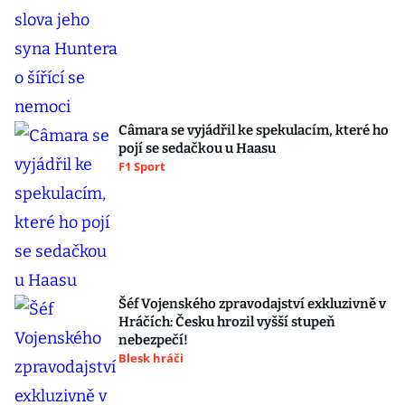
Câmara se vyjádřil ke spekulacím, které ho
pojí se sedačkou u Haasu
F1 Sport
Šéf Vojenského zpravodajství exkluzivně v
Hráčích: Česku hrozil vyšší stupeň
nebezpečí!
Blesk hráči