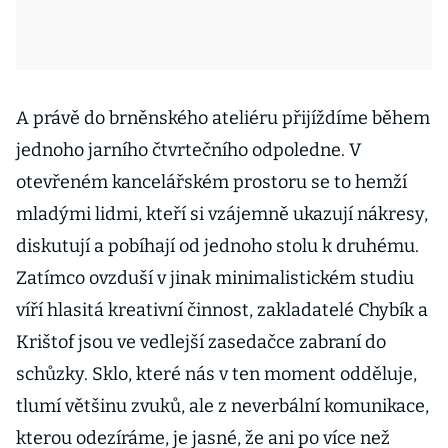
A právě do brněnského ateliéru přijíždíme během
jednoho jarního čtvrtečního odpoledne. V
otevřeném kancelářském prostoru se to hemží
mladými lidmi, kteří si vzájemně ukazují nákresy,
diskutují a pobíhají od jednoho stolu k druhému.
Zatímco ovzduší v jinak minimalistickém studiu
víří hlasitá kreativní činnost, zakladatelé Chybík a
Krištof jsou ve vedlejší zasedačce zabraní do
schůzky. Sklo, které nás v ten moment odděluje,
tlumí většinu zvuků, ale z neverbální komunikace,
kterou odezíráme, je jasné, že ani po více než