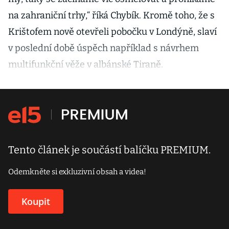
na zahraniční trhy,“ říká Chybík. Kromě toho, že s
Krištofem nově otevřeli pobočku v Londýně, slaví
v poslední době úspěch například s návrhem
multifunkční věže v albánské Tiraně.
Tento článek je součástí balíčku PREMIUM.
Odemkněte si exkluzivní obsah a videa!
Koupit