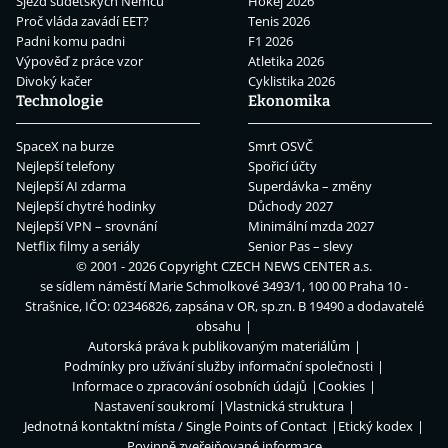
Sjezd sudetských Němců
Hokej 2026
Proč vláda zavádí EET?
Tenis 2026
Padni komu padni
F1 2026
Výpověď z práce vzor
Atletika 2026
Divoký kačer
Cyklistika 2026
Technologie
Ekonomika
SpaceX na burze
Smrt OSVČ
Nejlepší telefony
Spořicí účty
Nejlepší AI zdarma
Superdávka – změny
Nejlepší chytré hodinky
Důchody 2027
Nejlepší VPN – srovnání
Minimální mzda 2027
Netflix filmy a seriály
Senior Pas – slevy
© 2001 - 2026 Copyright
CZECH NEWS CENTER a.s.
se sídlem náměstí Marie Schmolkové 3493/1, 100 00 Praha 10 -
Strašnice, IČO: 02346826, zapsána v OR, sp.zn. B 19490 a dodavatelé
obsahu
Autorská práva k publikovaným materiálům
Podmínky pro užívání služby informační společnosti
Informace o zpracování osobních údajů
Cookies
Nastavení soukromí
Vlastnická struktura
Jednotná kontaktní místa / Single Points of Contact
Etický kodex
Povinně zveřejňované informace