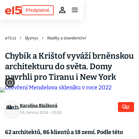
Předplatné
e15.cz
Byznys
Reality a stavebnictví
Chybík a Krištof vyváží brněnskou
architekturu do světa. Domy
navrhli pro Tiranu i New York
Karolína Blažková
2
16. června 2024
·
05:00
62 architektů, 86 klientů a 18 zemí. Podle této