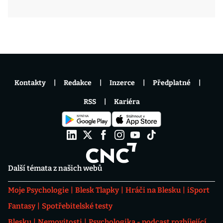
Kontakty
Redakce
Inzerce
Předplatné
RSS
Kariéra
Další témata z našich webů
Moje Psychologie
Blesk Tlapky
Hráči na Blesku
iSport
Fantasy
Spotřebitelské testy
Blesku
Nemovitosti
Psychologika - podcast rozbíjející