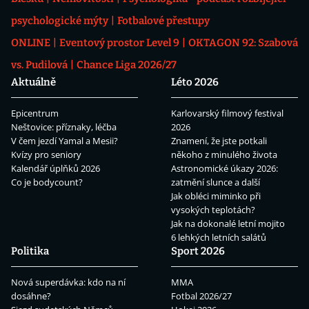
psychologické mýty
Fotbalové přestupy
ONLINE
Eventový prostor Level 9
OKTAGON 92: Szabová
vs. Pudilová
Chance Liga 2026/27
Aktuálně
Léto 2026
Epicentrum
Karlovarský filmový festival
Neštovice: příznaky, léčba
2026
V čem jezdí Yamal a Mesii?
Znamení, že jste potkali
Kvízy pro seniory
někoho z minulého života
Kalendář úplňků 2026
Astronomické úkazy 2026:
Co je bodycount?
zatmění slunce a další
Jak obléci miminko při
vysokých teplotách?
Jak na dokonalé letní mojito
6 lehkých letních salátů
Politika
Sport 2026
Nová superdávka: kdo na ní
MMA
dosáhne?
Fotbal 2026/27