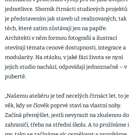
jednotlivce. Sborník čtrnácti studiových projektů
je představením jak staveb už realizovaných, tak
těch, které zatím zůstávají jen na papíře.
Architekti v něm formou fotografií a ilustrací
otevírají témata cenové dostupnosti, integrace a
modularity. Na otázku, v jaké fázi života se nyní
jejich studio nachází, odpovídají jednoznačně – v
pubertě.
„Našemu ateliéru je teď necelých čtrnáct let, to je
věk, kdy se člověk poprvé staví na vlastní nohy.
Začíná přemýšlet, jestli nevyrazit na zkušenou do
zahraničí, třeba na střední školu. A to prožíváme i
my, taky se začínáme víc osmělovat a pronikáme