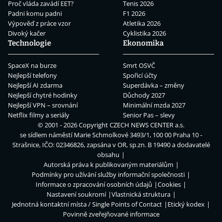
Proč vláda zavádí EET?
Tenis 2026
Padni komu padni
F1 2026
Výpověď z práce vzor
Atletika 2026
Divoký kačer
Cyklistika 2026
Technologie
Ekonomika
SpaceX na burze
Smrt OSVČ
Nejlepší telefony
Spořicí účty
Nejlepší AI zdarma
Superdávka – změny
Nejlepší chytré hodinky
Důchody 2027
Nejlepší VPN – srovnání
Minimální mzda 2027
Netflix filmy a seriály
Senior Pas – slevy
© 2001 - 2026 Copyright
CZECH NEWS CENTER a.s.
se sídlem náměstí Marie Schmolkové 3493/1, 100 00 Praha 10 -
Strašnice, IČO: 02346826, zapsána v OR, sp.zn. B 19490 a dodavatelé
obsahu
Autorská práva k publikovaným materiálům
Podmínky pro užívání služby informační společnosti
Informace o zpracování osobních údajů
Cookies
Nastavení soukromí
Vlastnická struktura
Jednotná kontaktní místa / Single Points of Contact
Etický kodex
Povinně zveřejňované informace