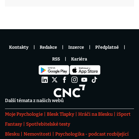
Kontakty
Redakce
Inzerce
Předplatné
RSS
Kariéra
Další témata z našich webů
Moje Psychologie
Blesk Tlapky
Hráči na Blesku
iSport
Fantasy
Spotřebitelské testy
Blesku
Nemovitosti
Psychologika - podcast rozbíjející