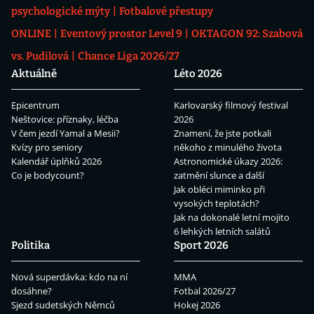
psychologické mýty
Fotbalové přestupy
ONLINE
Eventový prostor Level 9
OKTAGON 92: Szabová
vs. Pudilová
Chance Liga 2026/27
Aktuálně
Léto 2026
Epicentrum
Karlovarský filmový festival
Neštovice: příznaky, léčba
2026
V čem jezdí Yamal a Mesii?
Znamení, že jste potkali
Kvízy pro seniory
někoho z minulého života
Kalendář úplňků 2026
Astronomické úkazy 2026:
Co je bodycount?
zatmění slunce a další
Jak obléci miminko při
vysokých teplotách?
Jak na dokonalé letní mojito
6 lehkých letních salátů
Politika
Sport 2026
Nová superdávka: kdo na ní
MMA
dosáhne?
Fotbal 2026/27
Sjezd sudetských Němců
Hokej 2026