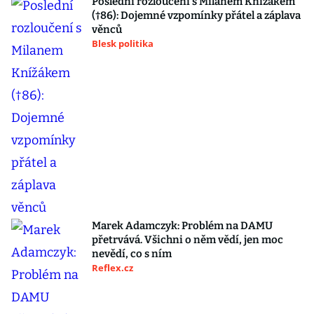
Poslední rozloučení s Milanem Knížákem
(†86): Dojemné vzpomínky přátel a záplava
věnců
Blesk politika
Marek Adamczyk: Problém na DAMU
přetrvává. Všichni o něm vědí, jen moc
nevědí, co s ním
Reflex.cz