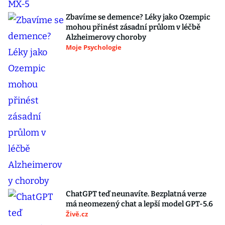
Zbavíme se demence? Léky jako Ozempic
mohou přinést zásadní průlom v léčbě
Alzheimerovy choroby
Moje Psychologie
ChatGPT teď neunavíte. Bezplatná verze
má neomezený chat a lepší model GPT-5.6
Živě.cz