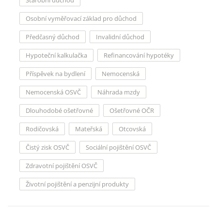
Starobní důchod
Osobní vyměřovací základ pro důchod
Předčasný důchod
Invalidní důchod
Hypoteční kalkulačka
Refinancování hypotéky
Příspěvek na bydlení
Nemocenská
Nemocenská OSVČ
Náhrada mzdy
Dlouhodobé ošetřovné
Ošetřovné OČR
Rodičovská
Mateřská
Otcovská
Čistý zisk OSVČ
Sociální pojištění OSVČ
Zdravotní pojištění OSVČ
Životní pojištění a penzijní produkty