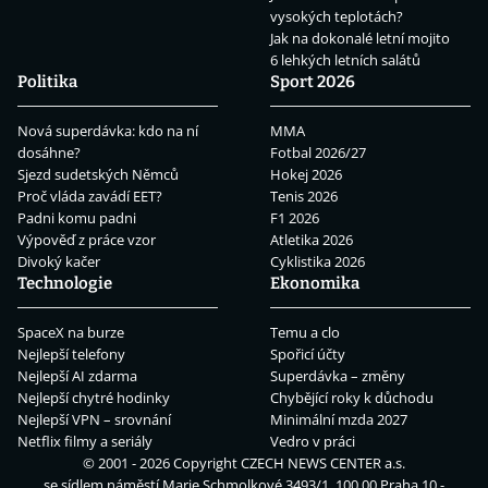
vysokých teplotách?
Jak na dokonalé letní mojito
6 lehkých letních salátů
Politika
Sport 2026
Nová superdávka: kdo na ní
MMA
dosáhne?
Fotbal 2026/27
Sjezd sudetských Němců
Hokej 2026
Proč vláda zavádí EET?
Tenis 2026
Padni komu padni
F1 2026
Výpověď z práce vzor
Atletika 2026
Divoký kačer
Cyklistika 2026
Technologie
Ekonomika
SpaceX na burze
Temu a clo
Nejlepší telefony
Spořicí účty
Nejlepší AI zdarma
Superdávka – změny
Nejlepší chytré hodinky
Chybějící roky k důchodu
Nejlepší VPN – srovnání
Minimální mzda 2027
Netflix filmy a seriály
Vedro v práci
© 2001 - 2026 Copyright
CZECH NEWS CENTER a.s.
se sídlem náměstí Marie Schmolkové 3493/1, 100 00 Praha 10 -