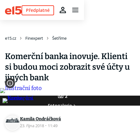
Předplatné
e15.cz
Finexpert
Šetříme
Komerční banka inovuje. Klienti
si budou moci zobrazit své účty u
jiných bank
2
Fotogalerie
Kamila Ondráčková
23. října 2018
·
11:49