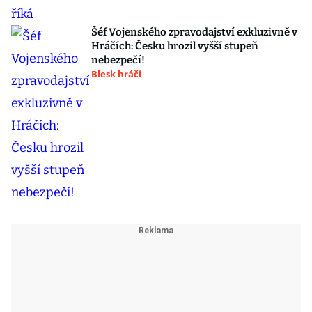
Šéf Vojenského zpravodajství exkluzivně v
Hráčích: Česku hrozil vyšší stupeň
nebezpečí!
Blesk hráči