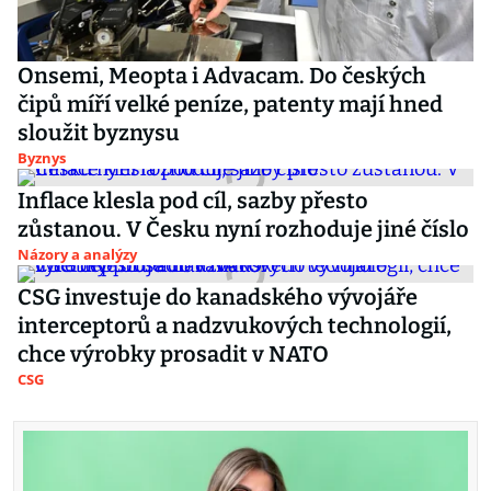
Onsemi, Meopta i Advacam. Do českých
čipů míří velké peníze, patenty mají hned
sloužit byznysu
Byznys
Inflace klesla pod cíl, sazby přesto
zůstanou. V Česku nyní rozhoduje jiné číslo
Názory a analýzy
CSG investuje do kanadského vývojáře
interceptorů a nadzvukových technologií,
chce výrobky prosadit v NATO
CSG