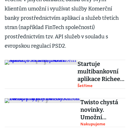
klientům umožní i využívat služby Komerční
banky prostřednictvím aplikací a služeb třetích
stran (například FinTech společnosti)
prostřednictvím tzv. API služeb v souladu s
evropskou regulací PSD2.
Startuje
multibankovní
aplikace Richee,
nabízí kartu i
Šetříme
účet s 1,5
procentem
Twisto chystá
novinky.
Umožní
například
Nakupujeme