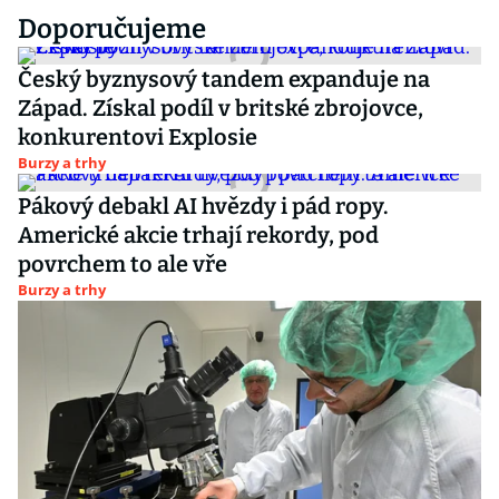
Doporučujeme
Český byznysový tandem expanduje na
Západ. Získal podíl v britské zbrojovce,
konkurentovi Explosie
Burzy a trhy
Pákový debakl AI hvězdy i pád ropy.
Americké akcie trhají rekordy, pod
povrchem to ale vře
Burzy a trhy