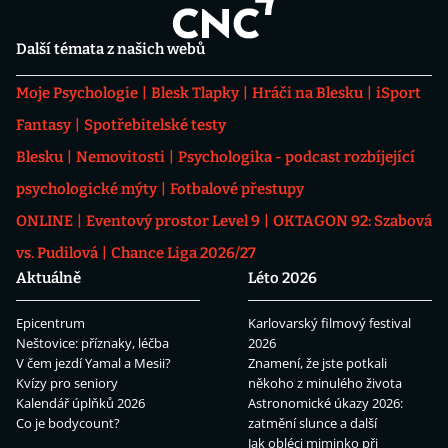
Další témata z našich webů
Moje Psychologie
Blesk Tlapky
Hráči na Blesku
iSport
Fantasy
Spotřebitelské testy
Blesku
Nemovitosti
Psychologika - podcast rozbíjející
psychologické mýty
Fotbalové přestupy
ONLINE
Eventový prostor Level 9
OKTAGON 92: Szabová
vs. Pudilová
Chance Liga 2026/27
Aktuálně
Léto 2026
Epicentrum
Karlovarský filmový festival
Neštovice: příznaky, léčba
2026
V čem jezdí Yamal a Mesii?
Znamení, že jste potkali
Kvízy pro seniory
někoho z minulého života
Kalendář úplňků 2026
Astronomické úkazy 2026:
Co je bodycount?
zatmění slunce a další
Jak obléci miminko při