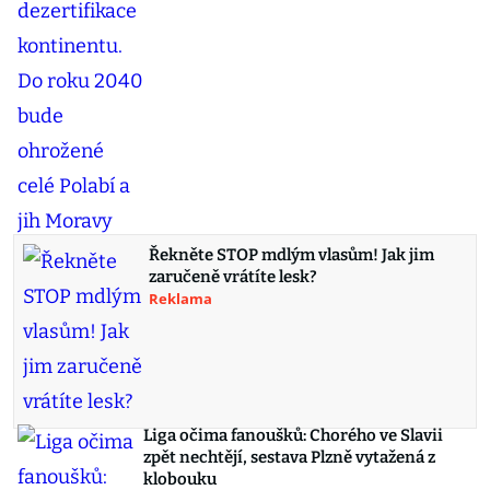
Řekněte STOP mdlým vlasům! Jak jim
zaručeně vrátíte lesk?
Reklama
Liga očima fanoušků: Chorého ve Slavii
zpět nechtějí, sestava Plzně vytažená z
klobouku