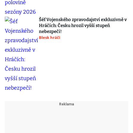
Šéf Vojenského zpravodajství exkluzivně v
Hráčích: Česku hrozil vyšší stupeň
nebezpečí!
Blesk hráči