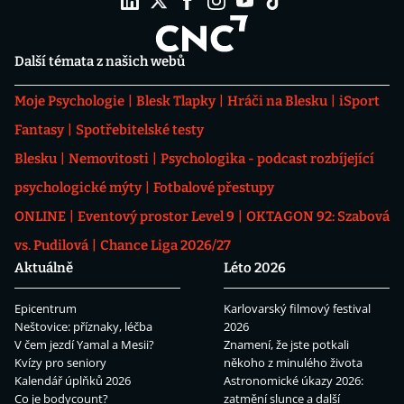
Další témata z našich webů
Moje Psychologie
Blesk Tlapky
Hráči na Blesku
iSport
Fantasy
Spotřebitelské testy
Blesku
Nemovitosti
Psychologika - podcast rozbíjející
psychologické mýty
Fotbalové přestupy
ONLINE
Eventový prostor Level 9
OKTAGON 92: Szabová
vs. Pudilová
Chance Liga 2026/27
Aktuálně
Léto 2026
Epicentrum
Karlovarský filmový festival
Neštovice: příznaky, léčba
2026
V čem jezdí Yamal a Mesii?
Znamení, že jste potkali
Kvízy pro seniory
někoho z minulého života
Kalendář úplňků 2026
Astronomické úkazy 2026:
Co je bodycount?
zatmění slunce a další