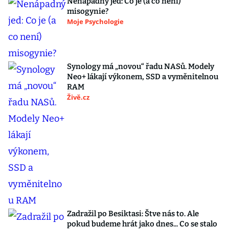
Nenápadný jed: Co je (a co není)
misogynie?
Moje Psychologie
Synology má „novou“ řadu NASů. Modely
Neo+ lákají výkonem, SSD a vyměnitelnou
RAM
Živě.cz
Zadražil po Besiktasi: Štve nás to. Ale
pokud budeme hrát jako dnes... Co se stalo