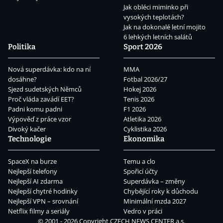
Jak obléci miminko při
vysokých teplotách?
Jak na dokonalé letní mojito
6 lehkých letních salátů
Politika
Sport 2026
Nová superdávka: kdo na ní
MMA
dosáhne?
Fotbal 2026/27
Sjezd sudetských Němců
Hokej 2026
Proč vláda zavádí EET?
Tenis 2026
Padni komu padni
F1 2026
Výpověď z práce vzor
Atletika 2026
Divoký kačer
Cyklistika 2026
Technologie
Ekonomika
SpaceX na burze
Temu a clo
Nejlepší telefony
Spořicí účty
Nejlepší AI zdarma
Superdávka – změny
Nejlepší chytré hodinky
Chybějící roky k důchodu
Nejlepší VPN – srovnání
Minimální mzda 2027
Netflix filmy a seriály
Vedro v práci
© 2001 - 2026 Copyright
CZECH NEWS CENTER a.s.