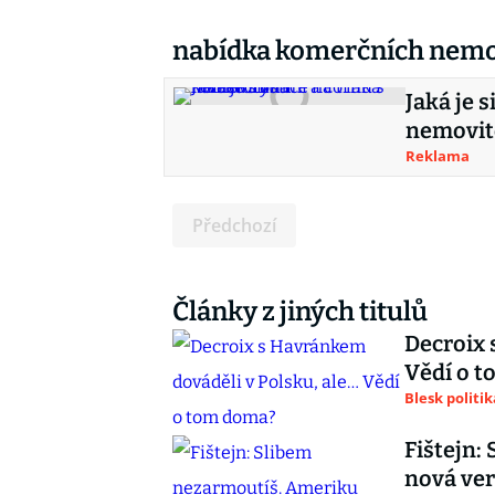
nabídka komerčních nemo
Jaká je 
nemovito
Reklama
Předchozí
Články z jiných titulů
Decroix 
Vědí o 
Blesk politik
Fištejn:
nová ver