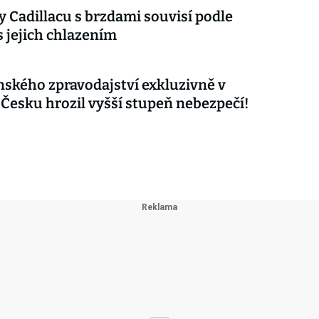
 Cadillacu s brzdami souvisí podle
s jejich chlazením
nského zpravodajství exkluzivně v
 Česku hrozil vyšší stupeň nebezpečí!