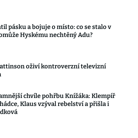
til pásku a bojuje o místo: co se stalo v
 pomůže Hyskému nechtěný Adu?
attinson oživí kontroverzní televizní
n
mnější chvíle pohřbu Knížáka: Klempíř
hádce, Klaus vzýval rebelství a přišla i
udková