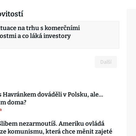
vitostí
situace na trhu s komerčními
stmi a co láká investory
Další
s Havránkem dováděli v Polsku, ale…
tom doma?
a
 Slibem nezarmoutíš. Ameriku ovládá
ze komunismu, která chce měnit zajeté