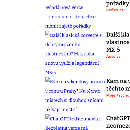
pořádky
Reflex.cz
Další kl
vlastnos
MX-5
Auto.cz
Kam na v
těchto m
Moje Psycho
ChatGPT 
neomezen