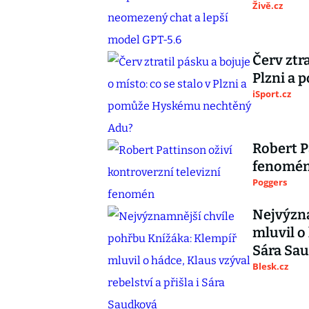
Živě.cz
Červ ztra
Plzni a
iSport.cz
Robert P
fenomé
Poggers
Nejvýzna
mluvil o 
Sára Sa
Blesk.cz