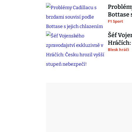
Problémy
Bottase 
F1 Sport
Šéf Voje
Hráčích:
Blesk hráči