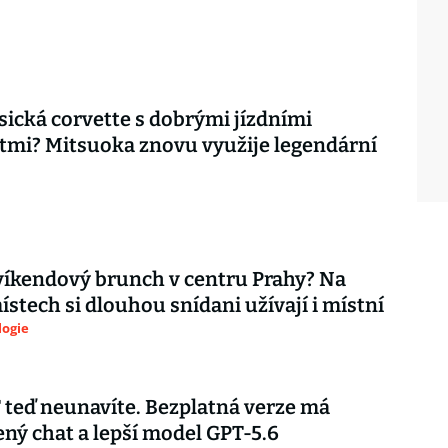
asická corvette s dobrými jízdními
tmi? Mitsuoka znovu využije legendární
íkendový brunch v centru Prahy? Na
ístech si dlouhou snídani užívají i místní
logie
teď neunavíte. Bezplatná verze má
ý chat a lepší model GPT-5.6