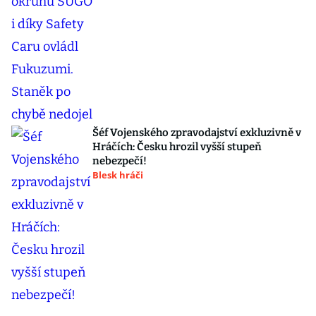
Šéf Vojenského zpravodajství exkluzivně v
Hráčích: Česku hrozil vyšší stupeň
nebezpečí!
Blesk hráči