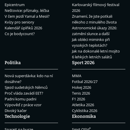
Epicentrum
Karlovarský filmový festival
Neštovice: příznaky, léčba
2026
V čem jezdí Yamal a Mesii?
Znamení, že jste potkali
Kvízy pro seniory
někoho z minulého života
Kalendář úplňků 2026
Astronomické úkazy 2026:
Co je bodycount?
zatmění slunce a další
Jak obléci miminko při
vysokých teplotách?
Jak na dokonalé letní mojito
6 lehkých letních salátů
Politika
Sport 2026
Nová superdávka: kdo na ní
MMA
dosáhne?
Fotbal 2026/27
Sjezd sudetských Němců
Hokej 2026
Proč vláda zavádí EET?
Tenis 2026
Padni komu padni
F1 2026
Výpověď z práce vzor
Atletika 2026
Divoký kačer
Cyklistika 2026
Technologie
Ekonomika
SpaceX na burze
Smrt OSVČ