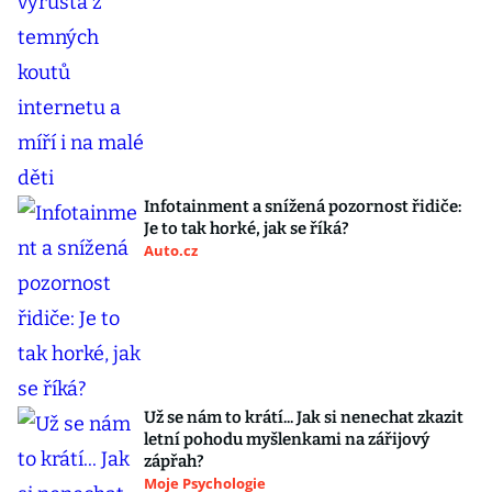
Infotainment a snížená pozornost řidiče:
Je to tak horké, jak se říká?
Auto.cz
Už se nám to krátí... Jak si nenechat zkazit
letní pohodu myšlenkami na zářijový
zápřah?
Moje Psychologie