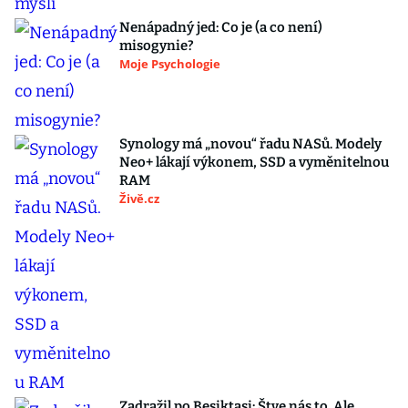
Nenápadný jed: Co je (a co není)
misogynie?
Moje Psychologie
Synology má „novou“ řadu NASů. Modely
Neo+ lákají výkonem, SSD a vyměnitelnou
RAM
Živě.cz
Zadražil po Besiktasi: Štve nás to. Ale