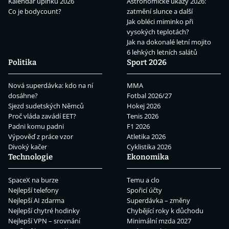
Kalendář úplňků 2026
Astronomické úkazy 2026:
Co je bodycount?
zatmění slunce a další
Jak obléci miminko při
vysokých teplotách?
Jak na dokonalé letní mojito
6 lehkých letních salátů
Politika
Sport 2026
Nová superdávka: kdo na ní
MMA
dosáhne?
Fotbal 2026/27
Sjezd sudetských Němců
Hokej 2026
Proč vláda zavádí EET?
Tenis 2026
Padni komu padni
F1 2026
Výpověď z práce vzor
Atletika 2026
Divoký kačer
Cyklistika 2026
Technologie
Ekonomika
SpaceX na burze
Temu a clo
Nejlepší telefony
Spořicí účty
Nejlepší AI zdarma
Superdávka – změny
Nejlepší chytré hodinky
Chybějící roky k důchodu
Nejlepší VPN – srovnání
Minimální mzda 2027