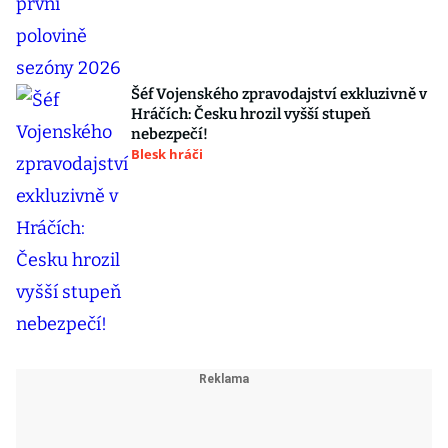
Šéf Vojenského zpravodajství exkluzivně v
Hráčích: Česku hrozil vyšší stupeň
nebezpečí!
Blesk hráči