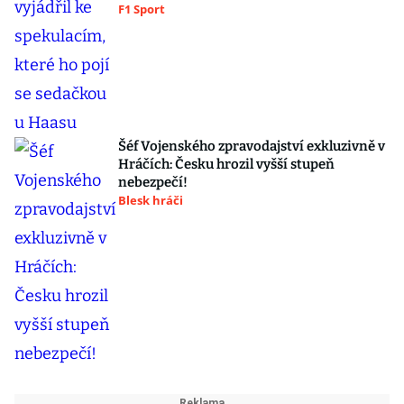
F1 Sport
Šéf Vojenského zpravodajství exkluzivně v
Hráčích: Česku hrozil vyšší stupeň
nebezpečí!
Blesk hráči