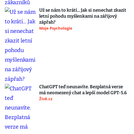
Už se nám to krátí... Jak si nenechat zkazit
letní pohodu myšlenkami na zářijový
zápřah?
Moje Psychologie
ChatGPT teď neunavíte. Bezplatná verze
má neomezený chat a lepší model GPT-5.6
Živě.cz