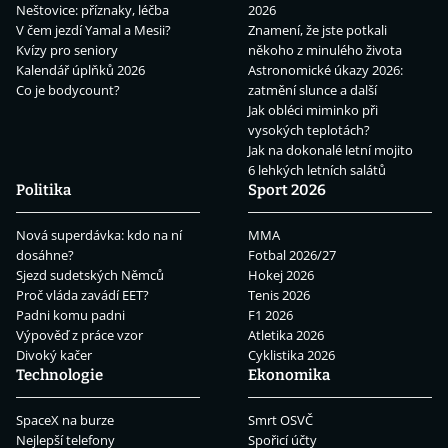
Neštovice: příznaky, léčba
2026
V čem jezdí Yamal a Mesii?
Znamení, že jste potkali
Kvízy pro seniory
někoho z minulého života
Kalendář úplňků 2026
Astronomické úkazy 2026:
Co je bodycount?
zatmění slunce a další
Jak obléci miminko při
vysokých teplotách?
Jak na dokonalé letní mojito
6 lehkých letních salátů
Politika
Sport 2026
Nová superdávka: kdo na ní
MMA
dosáhne?
Fotbal 2026/27
Sjezd sudetských Němců
Hokej 2026
Proč vláda zavádí EET?
Tenis 2026
Padni komu padni
F1 2026
Výpověď z práce vzor
Atletika 2026
Divoký kačer
Cyklistika 2026
Technologie
Ekonomika
SpaceX na burze
Smrt OSVČ
Nejlepší telefony
Spořicí účty