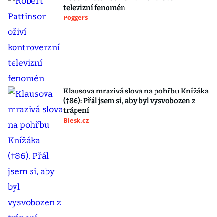
televizní fenomén
Poggers
Klausova mrazivá slova na pohřbu Knížáka
(†86): Přál jsem si, aby byl vysvobozen z
trápení
Blesk.cz