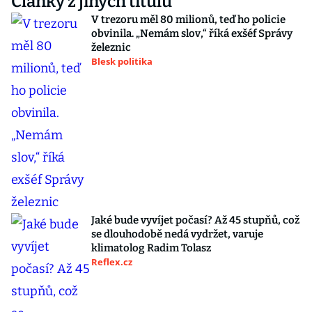
Články z jiných titulů
V trezoru měl 80 milionů, teď ho policie
obvinila. „Nemám slov,“ říká exšéf Správy
železnic
Blesk politika
Jaké bude vyvíjet počasí? Až 45 stupňů, což
se dlouhodobě nedá vydržet, varuje
klimatolog Radim Tolasz
Reflex.cz