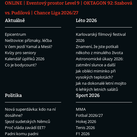
ONLINE
Eventový prostor Level 9
OKTAGON 92: Szabová
vs. Pudilová
Chance Liga 2026/27
Aktuálně
Léto 2026
Epicentrum
Karlovarský filmový festival
Neštovice: příznaky, léčba
2026
V čem jezdí Yamal a Mesii?
Znamení, že jste potkali
Kvízy pro seniory
někoho z minulého života
Kalendář úplňků 2026
Astronomické úkazy 2026:
Co je bodycount?
zatmění slunce a další
Jak obléci miminko při
vysokých teplotách?
Jak na dokonalé letní mojito
6 lehkých letních salátů
Politika
Sport 2026
Nová superdávka: kdo na ní
MMA
dosáhne?
Fotbal 2026/27
Sjezd sudetských Němců
Hokej 2026
Proč vláda zavádí EET?
Tenis 2026
Padni komu padni
F1 2026