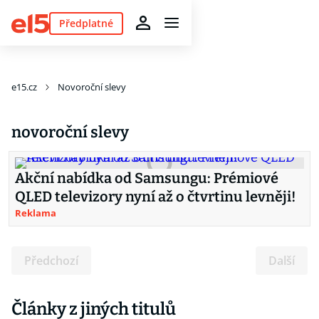
Předplatné
e15.cz
Novoroční slevy
novoroční slevy
Akční nabídka od Samsungu: Prémiové
QLED televizory nyní až o čtvrtinu levněji!
Reklama
Předchozí
Další
Články z jiných titulů