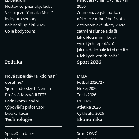
Epicentrum
Karlovarský filmový festival
Neštovice: příznaky, léčba
2026
V čem jezdí Yamal a Mesii?
Znamení, že jste potkali
Kvízy pro seniory
někoho z minulého života
Kalendář úplňků 2026
Astronomické úkazy 2026:
Co je bodycount?
zatmění slunce a další
Jak obléci miminko při
vysokých teplotách?
Jak na dokonalé letní mojito
6 lehkých letních salátů
Politika
Sport 2026
Nová superdávka: kdo na ní
MMA
dosáhne?
Fotbal 2026/27
Sjezd sudetských Němců
Hokej 2026
Proč vláda zavádí EET?
Tenis 2026
Padni komu padni
F1 2026
Výpověď z práce vzor
Atletika 2026
Divoký kačer
Cyklistika 2026
Technologie
Ekonomika
SpaceX na burze
Smrt OSVČ