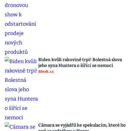
Biden kvůli rakovině trpí! Bolestná slova
jeho syna Huntera o šířící se nemoci
Blesk.cz
Câmara se vyjádřil ke spekulacím, které ho