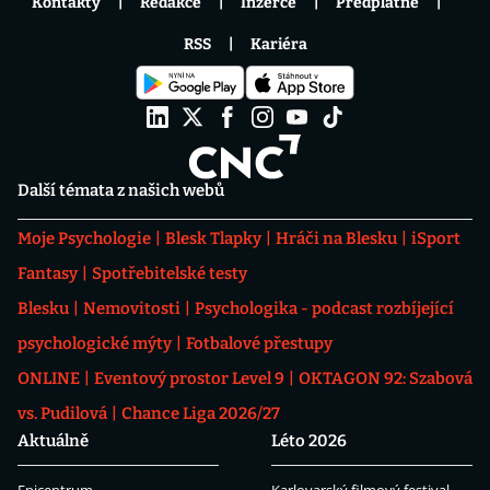
Kontakty
Redakce
Inzerce
Předplatné
RSS
Kariéra
Další témata z našich webů
Moje Psychologie
Blesk Tlapky
Hráči na Blesku
iSport
Fantasy
Spotřebitelské testy
Blesku
Nemovitosti
Psychologika - podcast rozbíjející
psychologické mýty
Fotbalové přestupy
ONLINE
Eventový prostor Level 9
OKTAGON 92: Szabová
vs. Pudilová
Chance Liga 2026/27
Aktuálně
Léto 2026