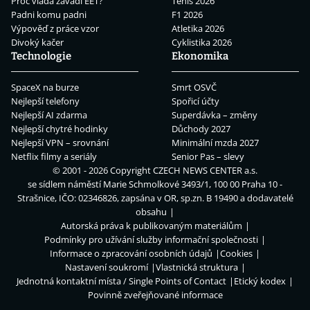
Proč vláda zavádí EET?
Tenis 2026
Padni komu padni
F1 2026
Výpověď z práce vzor
Atletika 2026
Divoký kačer
Cyklistika 2026
Technologie
Ekonomika
SpaceX na burze
Smrt OSVČ
Nejlepší telefony
Spořicí účty
Nejlepší AI zdarma
Superdávka – změny
Nejlepší chytré hodinky
Důchody 2027
Nejlepší VPN – srovnání
Minimální mzda 2027
Netflix filmy a seriály
Senior Pas – slevy
© 2001 - 2026 Copyright
CZECH NEWS CENTER a.s.
se sídlem náměstí Marie Schmolkové 3493/1, 100 00 Praha 10 -
Strašnice, IČO: 02346826, zapsána v OR, sp.zn. B 19490 a dodavatelé
obsahu
Autorská práva k publikovaným materiálům
Podmínky pro užívání služby informační společnosti
Informace o zpracování osobních údajů
Cookies
Nastavení soukromí
Vlastnická struktura
Jednotná kontaktní místa / Single Points of Contact
Etický kodex
Povinně zveřejňované informace