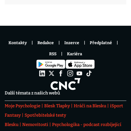
Kontakty
Redakce
Inzerce
Předplatné
RSS
Kariéra
Další témata z našich webů
Moje Psychologie
Blesk Tlapky
Hráči na Blesku
iSport
Fantasy
Spotřebitelské testy
Blesku
Nemovitosti
Psychologika - podcast rozbíjející