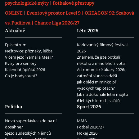
psychologické mýty
Fotbalové přestupy
ONLINE
Eventový prostor Level 9
OKTAGON 92: Szabová
vs. Pudilová
Chance Liga 2026/27
Aktuálně
Léto 2026
Epicentrum
Karlovarský filmový festival
Neštovice: příznaky, léčba
2026
V čem jezdí Yamal a Mesii?
Znamení, že jste potkali
Kvízy pro seniory
někoho z minulého života
Kalendář úplňků 2026
Astronomické úkazy 2026:
Co je bodycount?
zatmění slunce a další
Jak obléci miminko při
vysokých teplotách?
Jak na dokonalé letní mojito
6 lehkých letních salátů
Politika
Sport 2026
Nová superdávka: kdo na ní
MMA
dosáhne?
Fotbal 2026/27
Sjezd sudetských Němců
Hokej 2026