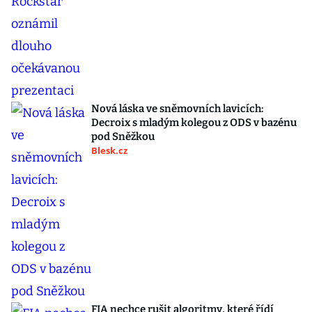
Nová láska ve sněmovních lavicích:
Decroix s mladým kolegou z ODS v bazénu
pod Sněžkou
Blesk.cz
FIA nechce rušit algoritmy, které řídí