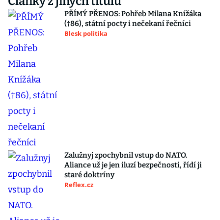
Články z jiných titulů
PŘÍMÝ PŘENOS: Pohřeb Milana Knížáka
(†86), státní pocty i nečekaní řečníci
Blesk politika
Zalužnyj zpochybnil vstup do NATO.
Aliance už je jen iluzí bezpečnosti, řídí ji
staré doktríny
Reflex.cz