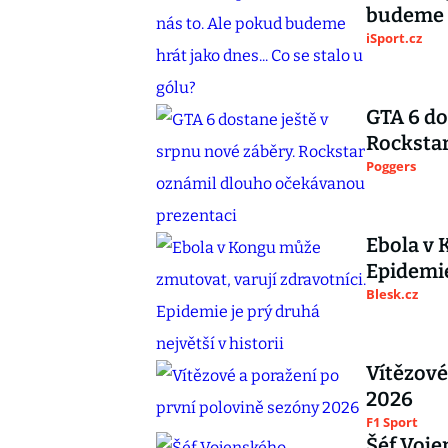
budeme h
iSport.cz
GTA 6 do
Rocksta
Poggers
Ebola v 
Epidemie
Blesk.cz
Vítězové
2026
F1 Sport
Šéf Voje