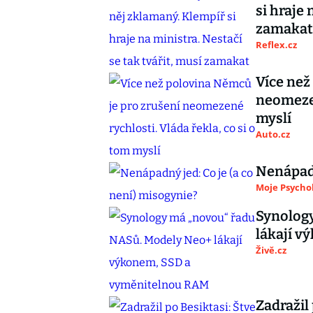
si hraje 
zamakat
Reflex.cz
Více než
neomezen
myslí
Auto.cz
Nenápadn
Moje Psycho
Synolog
lákají 
Živě.cz
Zadražil