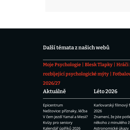
Další témata z našich webů
Moje Psychologie
Blesk Tlapky
Hráči
rozbíjející psychologické mýty
Fotbalo
2026/27
Aktuálně
Léto 2026
Epicentrum
Karlovarský filmový f
Neštovice: příznaky, léčba
2026
V čem jezdí Yamal a Mesii?
Znamení, že jste potk
Kvízy pro seniory
někoho z minulého ž
Kalendář úplňků 2026
Astronomické úkazy 