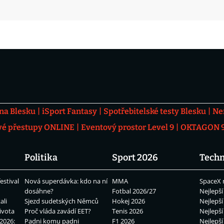
 na Blesku
iSport Fantasy
Spotřebitelské testy Blesku
Ne
vé přestupy ONLINE
Eventový prostor Level 9
OKTAGON 92
Politika
Sport 2026
Techn
estival
Nová superdávka: kdo na ní
MMA
SpaceX 
dosáhne?
Fotbal 2026/27
Nejlepší
ali
Sjezd sudetských Němců
Hokej 2026
Nejlepší
ivota
Proč vláda zavádí EET?
Tenis 2026
Nejlepší
2026:
Padni komu padni
F1 2026
Nejlepší