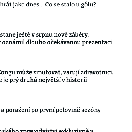
rát jako dnes... Co se stalo u gólu?
stane ještě v srpnu nové záběry.
r oznámil dlouho očekávanou prezentaci
Kongu může zmutovat, varují zdravotníci.
 je prý druhá největší v historii
 a poražení po první polovině sezóny
nského zpravodajství exkluzivně v