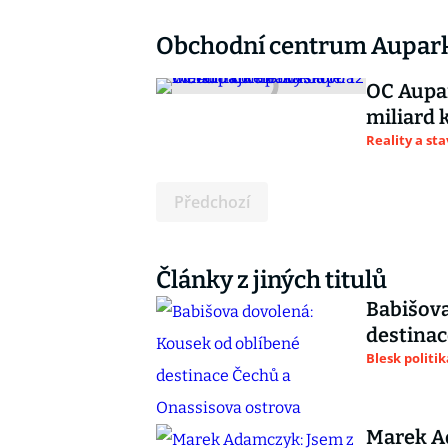
Obchodní centrum Aupar
OC Aupar
miliard
Reality a st
Předchozí
Články z jiných titulů
Babišova
destinac
Blesk politik
Marek Ad