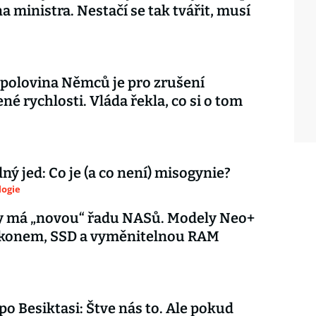
na ministra. Nestačí se tak tvářit, musí
 polovina Němců je pro zrušení
é rychlosti. Vláda řekla, co si o tom
ý jed: Co je (a co není) misogynie?
logie
y má „novou“ řadu NASů. Modely Neo+
výkonem, SSD a vyměnitelnou RAM
 po Besiktasi: Štve nás to. Ale pokud