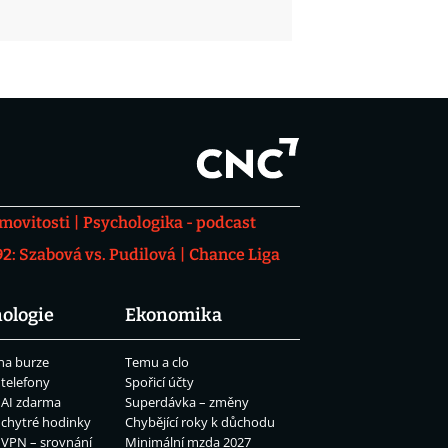
movitosti
Psychologika - podcast
: Szabová vs. Pudilová
Chance Liga
ologie
Ekonomika
na burze
Temu a clo
 telefony
Spořicí účty
 AI zdarma
Superdávka – změny
 chytré hodinky
Chybějící roky k důchodu
 VPN – srovnání
Minimální mzda 2027