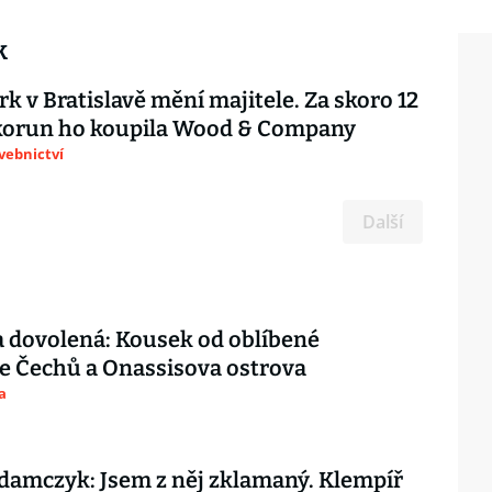
k
k v Bratislavě mění majitele. Za skoro 12
 korun ho koupila Wood & Company
avebnictví
Další
 dovolená: Kousek od oblíbené
e Čechů a Onassisova ostrova
a
amczyk: Jsem z něj zklamaný. Klempíř