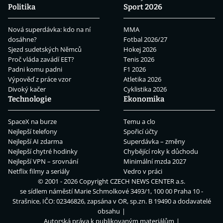
Politika
Sport 2026
Nová superdávka: kdo na ní
MMA
dosáhne?
Fotbal 2026/27
Sjezd sudetských Němců
Hokej 2026
Proč vláda zavádí EET?
Tenis 2026
Padni komu padni
F1 2026
Výpověď z práce vzor
Atletika 2026
Divoký kačer
Cyklistika 2026
Technologie
Ekonomika
SpaceX na burze
Temu a clo
Nejlepší telefony
Spořicí účty
Nejlepší AI zdarma
Superdávka – změny
Nejlepší chytré hodinky
Chybějící roky k důchodu
Nejlepší VPN – srovnání
Minimální mzda 2027
Netflix filmy a seriály
Vedro v práci
© 2001 - 2026 Copyright
CZECH NEWS CENTER a.s.
se sídlem náměstí Marie Schmolkové 3493/1, 100 00 Praha 10 -
Strašnice, IČO: 02346826, zapsána v OR, sp.zn. B 19490 a dodavatelé
obsahu
Autorská práva k publikovaným materiálům