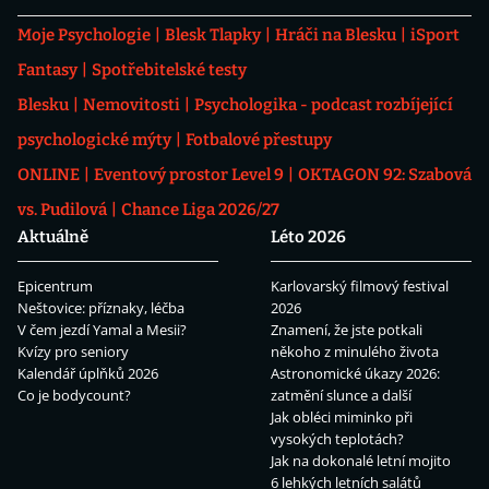
Moje Psychologie
Blesk Tlapky
Hráči na Blesku
iSport
Fantasy
Spotřebitelské testy
Blesku
Nemovitosti
Psychologika - podcast rozbíjející
psychologické mýty
Fotbalové přestupy
ONLINE
Eventový prostor Level 9
OKTAGON 92: Szabová
vs. Pudilová
Chance Liga 2026/27
Aktuálně
Léto 2026
Epicentrum
Karlovarský filmový festival
Neštovice: příznaky, léčba
2026
V čem jezdí Yamal a Mesii?
Znamení, že jste potkali
Kvízy pro seniory
někoho z minulého života
Kalendář úplňků 2026
Astronomické úkazy 2026:
Co je bodycount?
zatmění slunce a další
Jak obléci miminko při
vysokých teplotách?
Jak na dokonalé letní mojito
6 lehkých letních salátů