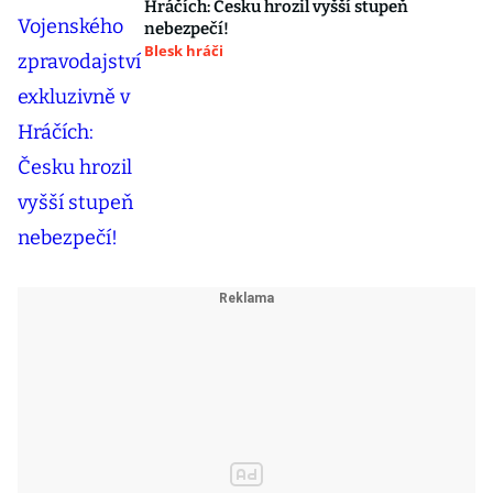
Hráčích: Česku hrozil vyšší stupeň
nebezpečí!
Blesk hráči