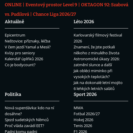
ONLINE
Eventový prostor Level 9
OKTAGON 92: Szabová
vs. Pudilová
Chance Liga 2026/27
Aktuálně
Léto 2026
Epicentrum
Karlovarský filmový festival
Neštovice: příznaky, léčba
2026
V čem jezdí Yamal a Mesii?
Znamení, že jste potkali
Kvízy pro seniory
někoho z minulého života
Kalendář úplňků 2026
Astronomické úkazy 2026:
Co je bodycount?
zatmění slunce a další
Jak obléci miminko při
vysokých teplotách?
Jak na dokonalé letní mojito
6 lehkých letních salátů
Politika
Sport 2026
Nová superdávka: kdo na ní
MMA
dosáhne?
Fotbal 2026/27
Sjezd sudetských Němců
Hokej 2026
Proč vláda zavádí EET?
Tenis 2026
Padni komu padni
F1 2026