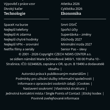
Výpověď z práce vzor
Atletika 2026
Divoký kačer
Cyklistika 2026
Technologie
Ekonomika
SpaceX na burze
Smrt OSVČ
Nejlepší telefony
Spořicí účty
Nejlepší AI zdarma
Superdávka – změny
Nejlepší chytré hodinky
Důchody 2027
Nejlepší VPN – srovnání
Minimální mzda 2027
Netflix filmy a seriály
Senior Pas – slevy
© 2001 - 2026 Copyright
CZECH NEWS CENTER a.s.
se sídlem náměstí Marie Schmolkové 3493/1, 100 00 Praha 10 -
Strašnice, IČO: 02346826, zapsána v OR, sp.zn. B 19490 a dodavatelé
obsahu
Autorská práva k publikovaným materiálům
Podmínky pro užívání služby informační společnosti
Informace o zpracování osobních údajů
Cookies
Nastavení soukromí
Vlastnická struktura
Jednotná kontaktní místa / Single Points of Contact
Etický kodex
Povinně zveřejňované informace