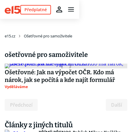
Předplatné
e15.cz
Ošetřovné pro samoživitele
ošetřovné pro samoživitele
Ošetřovné: Jak na výpočet OČR. Kdo má
nárok, jak se počítá a kde najít formulář
Vyděláváme
Předchozí
Další
Články z jiných titulů