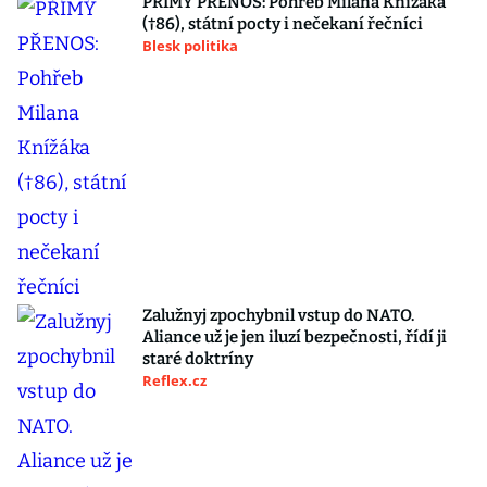
PŘÍMÝ PŘENOS: Pohřeb Milana Knížáka
(†86), státní pocty i nečekaní řečníci
Blesk politika
Zalužnyj zpochybnil vstup do NATO.
Aliance už je jen iluzí bezpečnosti, řídí ji
staré doktríny
Reflex.cz