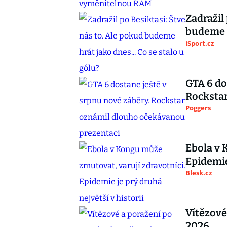
Zadražil
budeme h
iSport.cz
GTA 6 do
Rocksta
Poggers
Ebola v 
Epidemie
Blesk.cz
Vítězové
2026