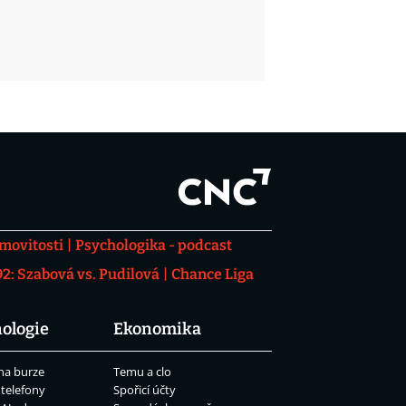
movitosti
Psychologika - podcast
: Szabová vs. Pudilová
Chance Liga
ologie
Ekonomika
na burze
Temu a clo
 telefony
Spořicí účty