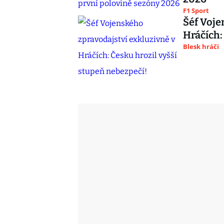
F1 Sport
Šéf Voje
Hráčích:
Blesk hráči