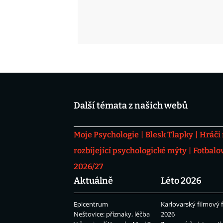
Další témata z našich webů
Moje Psychologie
Blesk Tlapky
Hráči
rozbíjející psychologické mýty
Fotbalo
2026/27
Aktuálně
Léto 2026
Epicentrum
Karlovarský filmový f
Neštovice: příznaky, léčba
2026