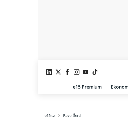
e15 Premium
Ekonom
e15.cz
Pavel Šercl