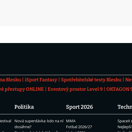
 na Blesku
iSport Fantasy
Spotřebitelské testy Blesku
Ne
vé přestupy ONLINE
Eventový prostor Level 9
OKTAGON 92
Politika
Sport 2026
Techn
estival
Nová superdávka: kdo na ní
MMA
SpaceX 
dosáhne?
Fotbal 2026/27
Nejlepší