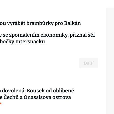
dou vyrábět brambůrky pro Balkán
 se zpomalením ekonomiky, přiznal šéf
obočky Intersnacku
Další
 dovolená: Kousek od oblíbené
e Čechů a Onassisova ostrova
a