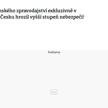
nského zpravodajství exkluzivně v
 Česku hrozil vyšší stupeň nebezpečí!