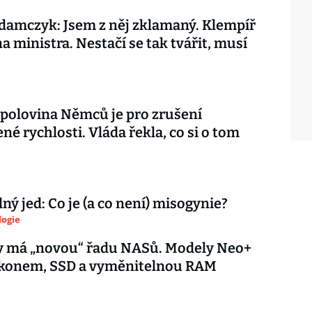
amczyk: Jsem z něj zklamaný. Klempíř
na ministra. Nestačí se tak tvářit, musí
 polovina Němců je pro zrušení
é rychlosti. Vláda řekla, co si o tom
ý jed: Co je (a co není) misogynie?
logie
y má „novou“ řadu NASů. Modely Neo+
výkonem, SSD a vyměnitelnou RAM