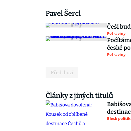
Pavel Šercl
Češi bu
Potraviny
Počítáme
české p
Potraviny
Předchozí
Články z jiných titulů
Babišova
destinac
Blesk politik