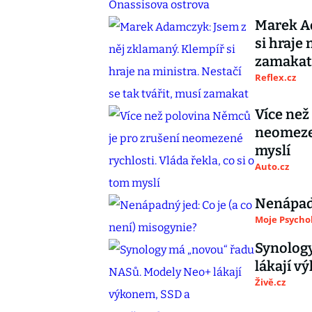
Marek Ad
si hraje 
zamakat
Reflex.cz
Více než
neomezen
myslí
Auto.cz
Nenápadn
Moje Psycho
Synolog
lákají 
Živě.cz