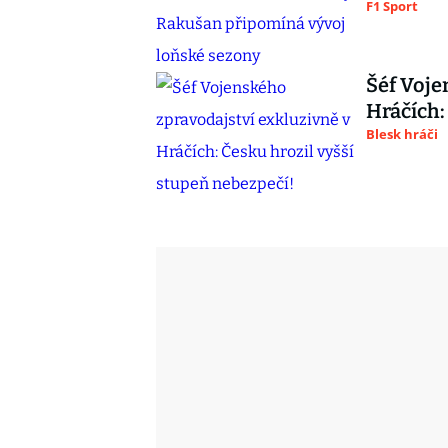
F1 Sport
Šéf Voje
Hráčích:
Blesk hráči