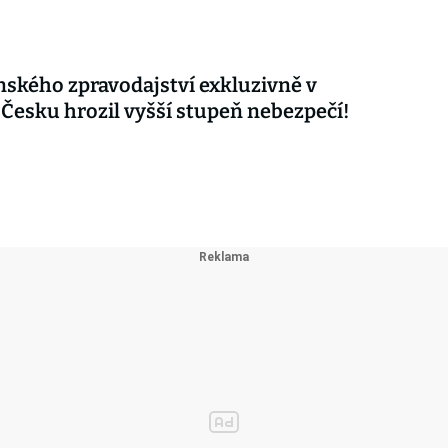
nského zpravodajství exkluzivně v
 Česku hrozil vyšší stupeň nebezpečí!