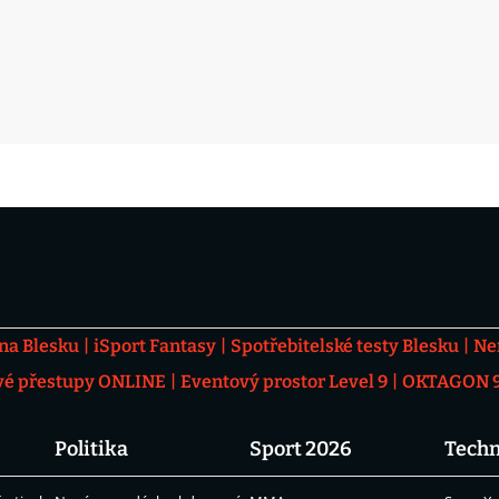
 na Blesku
iSport Fantasy
Spotřebitelské testy Blesku
Ne
vé přestupy ONLINE
Eventový prostor Level 9
OKTAGON 92
Politika
Sport 2026
Techn