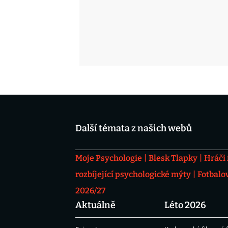
Další témata z našich webů
Moje Psychologie
Blesk Tlapky
Hráči
rozbíjející psychologické mýty
Fotbalo
2026/27
Aktuálně
Léto 2026