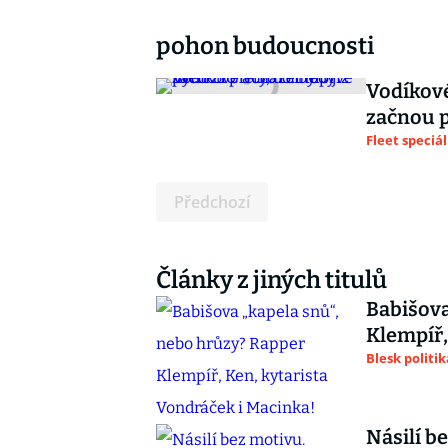
pohon budoucnosti
Vodíkové
začnou p
Fleet speciál
Předchozí
Články z jiných titulů
Babišova
Klempíř,
Blesk politik
Násilí b