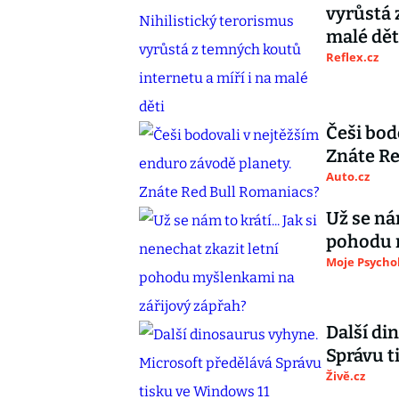
vyrůstá 
malé dět
Reflex.cz
Češi bod
Znáte Re
Auto.cz
Už se nám
pohodu 
Moje Psycho
Další di
Správu t
Živě.cz