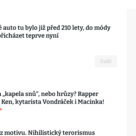
 auto tu bylo již před 210 lety, do módy
řicházet teprve nyní
Další
 „kapela snů“, nebo hrůzy? Rapper
 Ken, kytarista Vondráček i Macinka!
a
ez motivu. Nihilistický terorismus