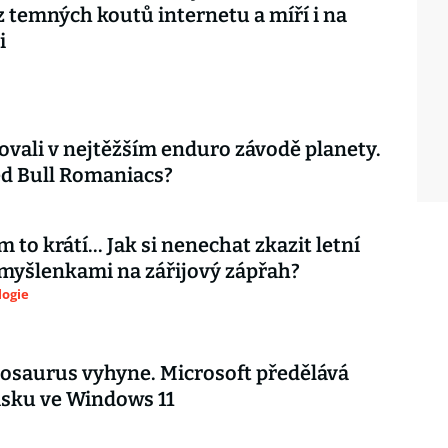
z temných koutů internetu a míří i na
i
ovali v nejtěžším enduro závodě planety.
d Bull Romaniacs?
 to krátí... Jak si nenechat zkazit letní
myšlenkami na zářijový zápřah?
logie
nosaurus vyhyne. Microsoft předělává
isku ve Windows 11