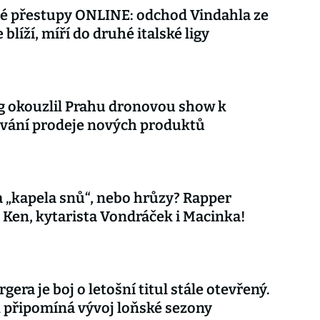
é přestupy ONLINE: odchod Vindahla ze
 blíží, míří do druhé italské ligy
 okouzlil Prahu dronovou show k
vání prodeje nových produktů
 „kapela snů“, nebo hrůzy? Rapper
 Ken, kytarista Vondráček i Macinka!
gera je boj o letošní titul stále otevřený.
připomíná vývoj loňské sezony