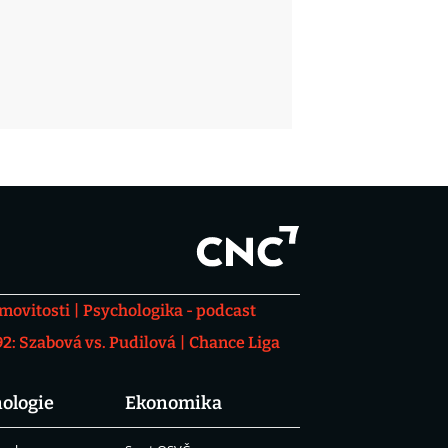
movitosti
Psychologika - podcast
: Szabová vs. Pudilová
Chance Liga
ologie
Ekonomika