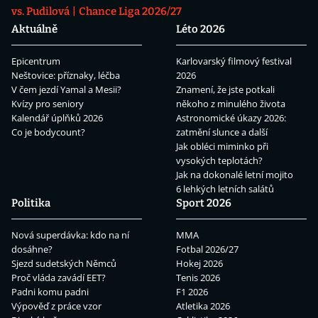
vs. Pudilová
Chance Liga 2026/27
Aktuálně
Léto 2026
Epicentrum
Karlovarský filmový festival
Neštovice: příznaky, léčba
2026
V čem jezdí Yamal a Mesii?
Znamení, že jste potkali
Kvízy pro seniory
někoho z minulého života
Kalendář úplňků 2026
Astronomické úkazy 2026:
Co je bodycount?
zatmění slunce a další
Jak obléci miminko při
vysokých teplotách?
Jak na dokonalé letní mojito
6 lehkých letních salátů
Politika
Sport 2026
Nová superdávka: kdo na ní
MMA
dosáhne?
Fotbal 2026/27
Sjezd sudetských Němců
Hokej 2026
Proč vláda zavádí EET?
Tenis 2026
Padni komu padni
F1 2026
Výpověď z práce vzor
Atletika 2026