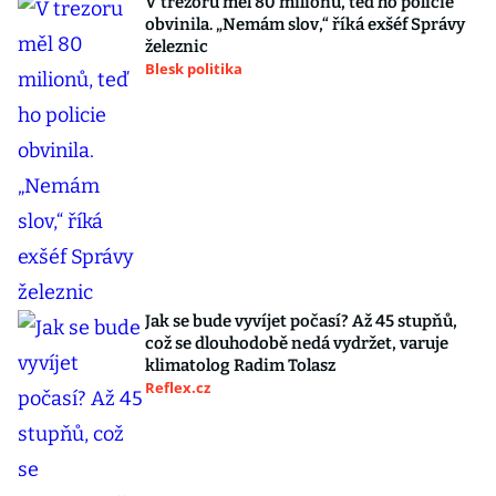
V trezoru měl 80 milionů, teď ho policie
obvinila. „Nemám slov,“ říká exšéf Správy
železnic
Blesk politika
Jak se bude vyvíjet počasí? Až 45 stupňů,
což se dlouhodobě nedá vydržet, varuje
klimatolog Radim Tolasz
Reflex.cz