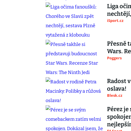
Liga oči
nechtějí
iSport.cz
Přesně t
Wars. Re
Poggers
Radost v
oslava!
Blesk.cz
Pérez je
spokojen
nejlepší