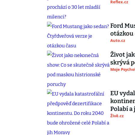
Reflex.cz
Ford Mus
otázkou
Auto.cz
Život ja
skrývá 
Moje Psycho
EU vydal
kontinen
Polabí a
Živě.cz