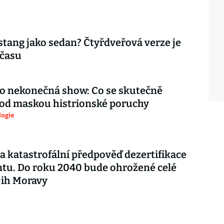
tang jako sedan? Čtyřdveřová verze je
 času
ko nekonečná show: Co se skutečně
pod maskou histrionské poruchy
logie
a katastrofální předpověď dezertifikace
tu. Do roku 2040 bude ohrožené celé
 jih Moravy