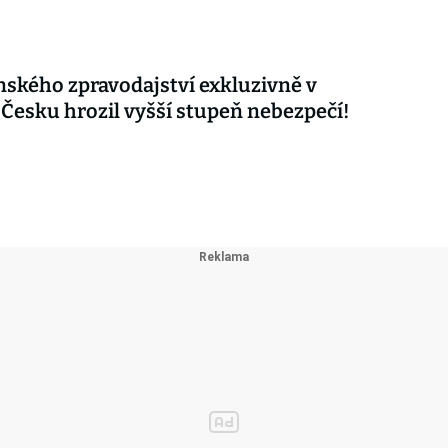
nského zpravodajství exkluzivně v
 Česku hrozil vyšší stupeň nebezpečí!