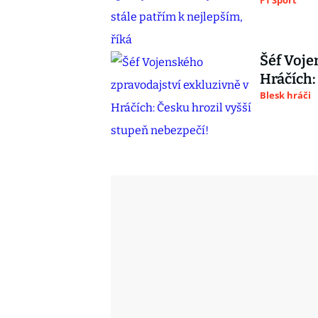
F1 Sport
Šéf Voje
Hráčích:
Blesk hráči