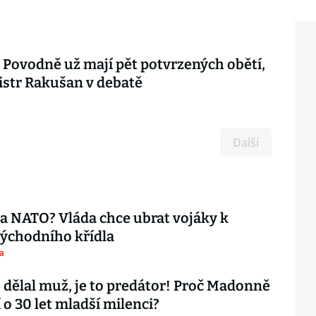
Povodně už mají pět potvrzených obětí,
istr Rakušan v debatě
Další
ta NATO? Vláda chce ubrat vojáky k
ýchodního křídla
a
 dělal muž, je to predátor! Proč Madonně
 o 30 let mladší milenci?