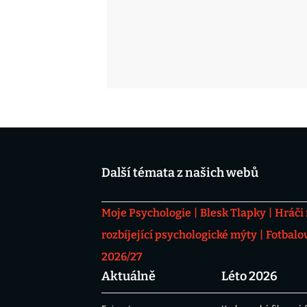
Další témata z našich webů
Moje Psychologie
Blesk Tlapky
Hráči
rozbíjející psychologické mýty
Fotbalo
2026/27
Aktuálně
Léto 2026