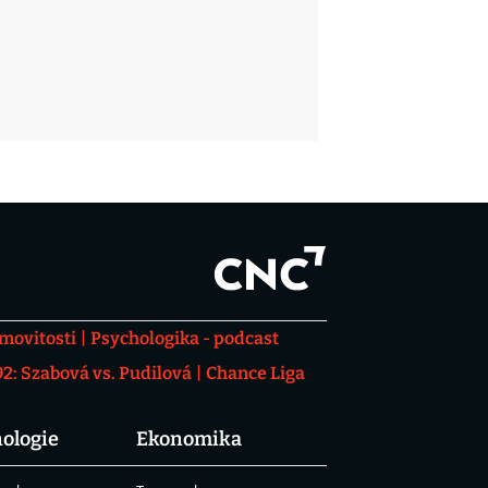
movitosti
Psychologika - podcast
: Szabová vs. Pudilová
Chance Liga
ologie
Ekonomika