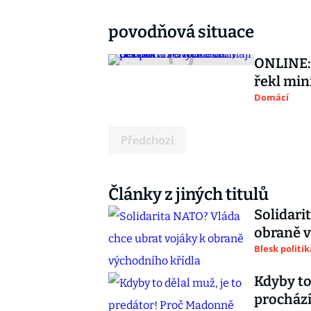
povodňová situace
ONLINE: 
řekl min
Domácí
Předchozí
Články z jiných titulů
Solidari
obraně v
Blesk politik
Kdyby to
prochází