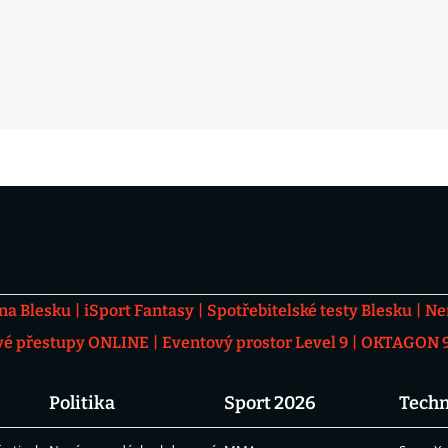
 na Blesku
iSport Fantasy
Spotřebitelské testy Blesku
Ne
vé přestupy ONLINE
Eventový prostor Level 9
OKTAGON 92
Politika
Sport 2026
Techn