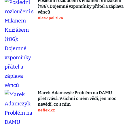
Poslední rozloučení s Milanem Knížákem
(†86): Dojemné vzpomínky přátel a záplava
věnců
Blesk politika
Marek Adamczyk: Problém na DAMU
přetrvává. Všichni o něm vědí, jen moc
nevědí, co s ním
Reflex.cz