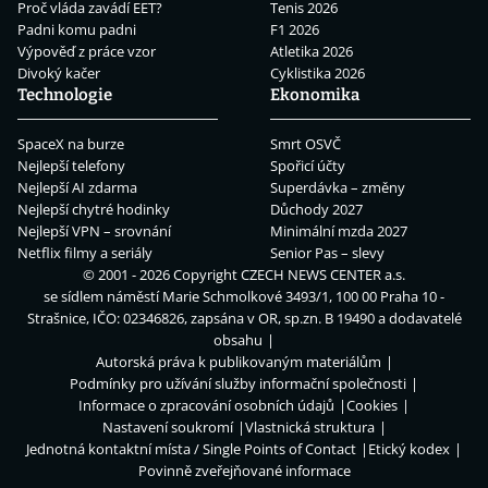
Proč vláda zavádí EET?
Tenis 2026
Padni komu padni
F1 2026
Výpověď z práce vzor
Atletika 2026
Divoký kačer
Cyklistika 2026
Technologie
Ekonomika
SpaceX na burze
Smrt OSVČ
Nejlepší telefony
Spořicí účty
Nejlepší AI zdarma
Superdávka – změny
Nejlepší chytré hodinky
Důchody 2027
Nejlepší VPN – srovnání
Minimální mzda 2027
Netflix filmy a seriály
Senior Pas – slevy
© 2001 - 2026 Copyright
CZECH NEWS CENTER a.s.
se sídlem náměstí Marie Schmolkové 3493/1, 100 00 Praha 10 -
Strašnice, IČO: 02346826, zapsána v OR, sp.zn. B 19490 a dodavatelé
obsahu
Autorská práva k publikovaným materiálům
Podmínky pro užívání služby informační společnosti
Informace o zpracování osobních údajů
Cookies
Nastavení soukromí
Vlastnická struktura
Jednotná kontaktní místa / Single Points of Contact
Etický kodex
Povinně zveřejňované informace