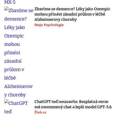
Zbavíme se demence? Léky jako Ozempic
mohou přinést zásadní průlom v léčbě
Alzheimerovy choroby
Moje Psychologie
ChatGPT teď neunavíte. Bezplatná verze
má neomezený chat a lepší model GPT-5.6
Živě.cz