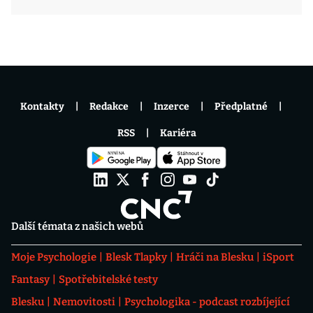
Kontakty
Redakce
Inzerce
Předplatné
RSS
Kariéra
Další témata z našich webů
Moje Psychologie
Blesk Tlapky
Hráči na Blesku
iSport
Fantasy
Spotřebitelské testy
Blesku
Nemovitosti
Psychologika - podcast rozbíjející