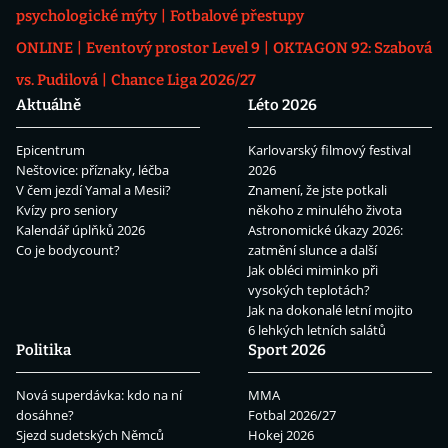
psychologické mýty
Fotbalové přestupy
ONLINE
Eventový prostor Level 9
OKTAGON 92: Szabová
vs. Pudilová
Chance Liga 2026/27
Aktuálně
Léto 2026
Epicentrum
Karlovarský filmový festival
Neštovice: příznaky, léčba
2026
V čem jezdí Yamal a Mesii?
Znamení, že jste potkali
Kvízy pro seniory
někoho z minulého života
Kalendář úplňků 2026
Astronomické úkazy 2026:
Co je bodycount?
zatmění slunce a další
Jak obléci miminko při
vysokých teplotách?
Jak na dokonalé letní mojito
6 lehkých letních salátů
Politika
Sport 2026
Nová superdávka: kdo na ní
MMA
dosáhne?
Fotbal 2026/27
Sjezd sudetských Němců
Hokej 2026