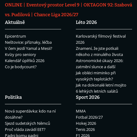
ONLINE
Eventový prostor Level 9
OKTAGON 92: Szabová
vs. Pudilová
Chance Liga 2026/27
Aktuálně
Léto 2026
Epicentrum
Karlovarský filmový festival
Neštovice: příznaky, léčba
2026
V čem jezdí Yamal a Mesii?
Znamení, že jste potkali
Kvízy pro seniory
někoho z minulého života
Kalendář úplňků 2026
Astronomické úkazy 2026:
Co je bodycount?
zatmění slunce a další
Jak obléci miminko při
vysokých teplotách?
Jak na dokonalé letní mojito
6 lehkých letních salátů
Politika
Sport 2026
Nová superdávka: kdo na ní
MMA
dosáhne?
Fotbal 2026/27
Sjezd sudetských Němců
Hokej 2026
Proč vláda zavádí EET?
Tenis 2026
Padni komu padni
F1 2026