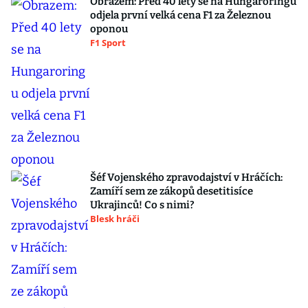
Obrazem: Před 40 lety se na Hungaroringu
odjela první velká cena F1 za Železnou
oponou
F1 Sport
Šéf Vojenského zpravodajství v Hráčích:
Zamíří sem ze zákopů desetitisíce
Ukrajinců! Co s nimi?
Blesk hráči