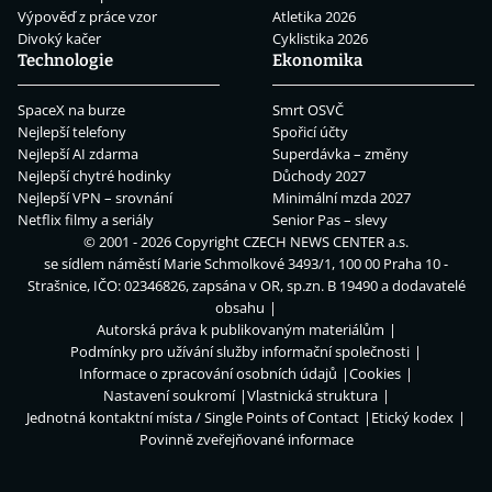
Výpověď z práce vzor
Atletika 2026
Divoký kačer
Cyklistika 2026
Technologie
Ekonomika
SpaceX na burze
Smrt OSVČ
Nejlepší telefony
Spořicí účty
Nejlepší AI zdarma
Superdávka – změny
Nejlepší chytré hodinky
Důchody 2027
Nejlepší VPN – srovnání
Minimální mzda 2027
Netflix filmy a seriály
Senior Pas – slevy
© 2001 - 2026 Copyright
CZECH NEWS CENTER a.s.
se sídlem náměstí Marie Schmolkové 3493/1, 100 00 Praha 10 -
Strašnice, IČO: 02346826, zapsána v OR, sp.zn. B 19490 a dodavatelé
obsahu
Autorská práva k publikovaným materiálům
Podmínky pro užívání služby informační společnosti
Informace o zpracování osobních údajů
Cookies
Nastavení soukromí
Vlastnická struktura
Jednotná kontaktní místa / Single Points of Contact
Etický kodex
Povinně zveřejňované informace