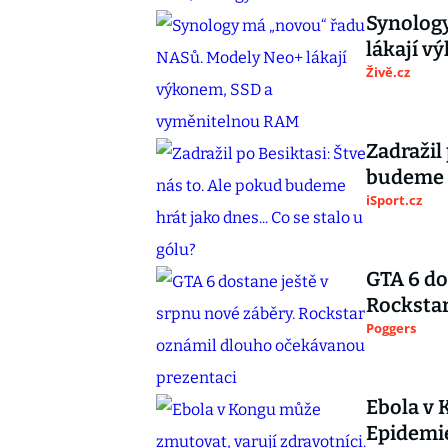
Synolog
lákají 
Živě.cz
Zadražil
budeme h
iSport.cz
GTA 6 do
Rocksta
Poggers
Ebola v 
Epidemie