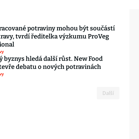
pracované potraviny mohou být součástí
travy, tvrdí ředitelka výzkumu ProVeg
ional
vy
ý byznys hledá další růst. New Food
evře debatu o nových potravinách
vy
Další