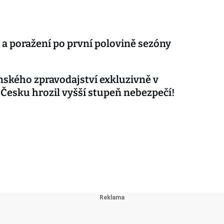
 a poražení po první polovině sezóny
nského zpravodajství exkluzivně v
 Česku hrozil vyšší stupeň nebezpečí!