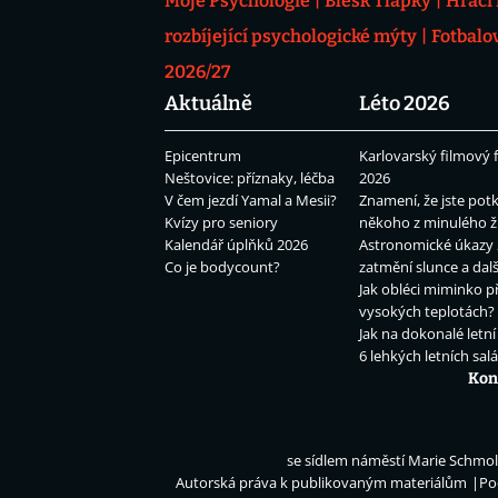
Moje Psychologie
Blesk Tlapky
Hráči
rozbíjející psychologické mýty
Fotbalo
2026/27
Aktuálně
Léto 2026
Epicentrum
Karlovarský filmový f
Neštovice: příznaky, léčba
2026
V čem jezdí Yamal a Mesii?
Znamení, že jste potk
Kvízy pro seniory
někoho z minulého ž
Kalendář úplňků 2026
Astronomické úkazy 
Co je bodycount?
zatmění slunce a dalš
Jak obléci miminko př
vysokých teplotách?
Jak na dokonalé letní
6 lehkých letních sal
Kon
se sídlem náměstí Marie Schmolk
Autorská práva k publikovaným materiálům
Po