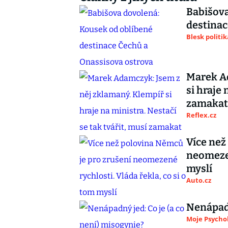
Babišova
destinac
Blesk politik
Marek Ad
si hraje 
zamakat
Reflex.cz
Více než
neomezen
myslí
Auto.cz
Nenápadn
Moje Psycho