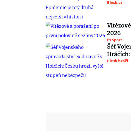
Blesk.cz
Vítězové
2026
F1 Sport
Šéf Voje
Hráčích:
Blesk hráči