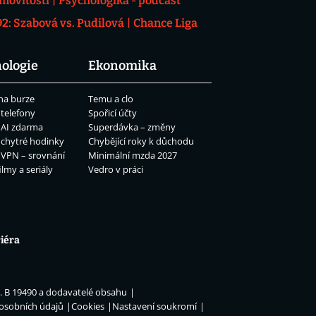
movitosti
Psychologika - podcast
: Szabová vs. Pudilová
Chance Liga
ologie
Ekonomika
na burze
Temu a clo
 telefony
Spořicí účty
 AI zdarma
Superdávka – změny
 chytré hodinky
Chybějící roky k důchodu
 VPN – srovnání
Minimální mzda 2027
ilmy a seriály
Vedro v práci
iéra
n. B 19490 a dodavatelé obsahu
 osobních údajů
Cookies
Nastavení soukromí