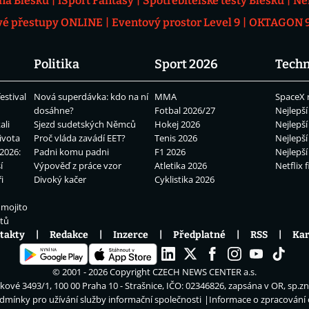
 na Blesku
iSport Fantasy
Spotřebitelské testy Blesku
Ne
vé přestupy ONLINE
Eventový prostor Level 9
OKTAGON 92
Politika
Sport 2026
Techn
estival
Nová superdávka: kdo na ní
MMA
SpaceX 
dosáhne?
Fotbal 2026/27
Nejlepší
ali
Sjezd sudetských Němců
Hokej 2026
Nejlepší
ivota
Proč vláda zavádí EET?
Tenis 2026
Nejlepší
2026:
Padni komu padni
F1 2026
Nejlepší
í
Výpověď z práce vzor
Atletika 2026
Netflix f
i
Divoký kačer
Cyklistika 2026
 mojito
átů
takty
Redakce
Inzerce
Předplatné
RSS
Kar
© 2001 - 2026 Copyright
CZECH NEWS CENTER a.s.
ové 3493/1, 100 00 Praha 10 - Strašnice, IČO: 02346826, zapsána v OR, sp.z
dmínky pro užívání služby informační společnosti
Informace o zpracování