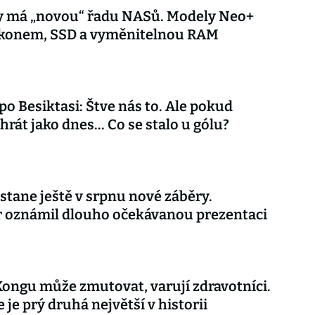
y má „novou“ řadu NASů. Modely Neo+
výkonem, SSD a vyměnitelnou RAM
 po Besiktasi: Štve nás to. Ale pokud
rát jako dnes... Co se stalo u gólu?
stane ještě v srpnu nové záběry.
r oznámil dlouho očekávanou prezentaci
Kongu může zmutovat, varují zdravotníci.
 je prý druhá největší v historii