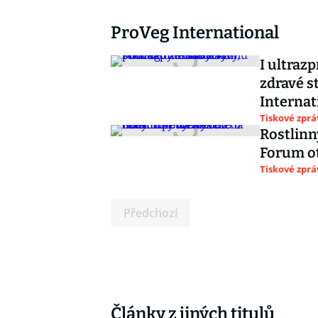
ProVeg International
I ultraz
zdravé s
Internat
Tiskové zprá
Rostlinn
Forum ot
Tiskové zprá
Předchozí
Články z jiných titulů