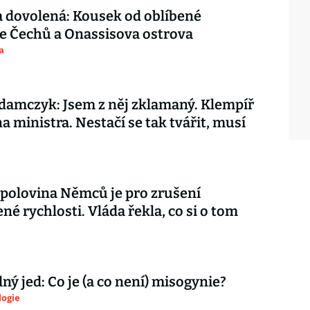
 dovolená: Kousek od oblíbené
e Čechů a Onassisova ostrova
a
amczyk: Jsem z něj zklamaný. Klempíř
na ministra. Nestačí se tak tvářit, musí
 polovina Němců je pro zrušení
é rychlosti. Vláda řekla, co si o tom
ý jed: Co je (a co není) misogynie?
logie