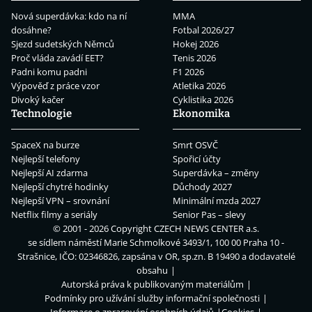
Nová superdávka: kdo na ní
MMA
dosáhne?
Fotbal 2026/27
Sjezd sudetských Němců
Hokej 2026
Proč vláda zavádí EET?
Tenis 2026
Padni komu padni
F1 2026
Výpověď z práce vzor
Atletika 2026
Divoký kačer
Cyklistika 2026
Technologie
Ekonomika
SpaceX na burze
Smrt OSVČ
Nejlepší telefony
Spořicí účty
Nejlepší AI zdarma
Superdávka – změny
Nejlepší chytré hodinky
Důchody 2027
Nejlepší VPN – srovnání
Minimální mzda 2027
Netflix filmy a seriály
Senior Pas – slevy
© 2001 - 2026 Copyright
CZECH NEWS CENTER a.s.
se sídlem náměstí Marie Schmolkové 3493/1, 100 00 Praha 10 -
Strašnice, IČO: 02346826, zapsána v OR, sp.zn. B 19490 a dodavatelé
obsahu
Autorská práva k publikovaným materiálům
Podmínky pro užívání služby informační společnosti