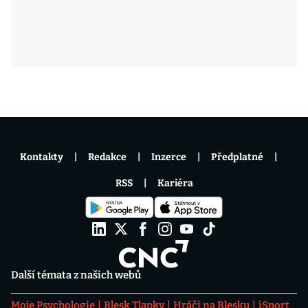
Kontakty
Redakce
Inzerce
Předplatné
RSS
Kariéra
Další témata z našich webů
Moje Psychologie
Blesk Tlapky
Hráči na Blesku
iSport