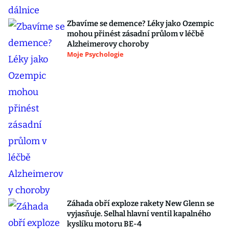
Zbavíme se demence? Léky jako Ozempic
mohou přinést zásadní průlom v léčbě
Alzheimerovy choroby
Moje Psychologie
Záhada obří exploze rakety New Glenn se
vyjasňuje. Selhal hlavní ventil kapalného
kyslíku motoru BE-4