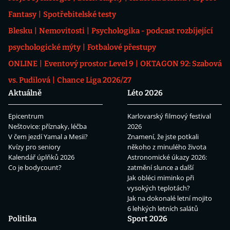
Fantasy
Spotřebitelské testy
Blesku
Nemovitosti
Psychologika - podcast rozbíjející
psychologické mýty
Fotbalové přestupy
ONLINE
Eventový prostor Level 9
OKTAGON 92: Szabová
vs. Pudilová
Chance Liga 2026/27
Aktuálně
Léto 2026
Epicentrum
Karlovarský filmový festival
Neštovice: příznaky, léčba
2026
V čem jezdí Yamal a Mesii?
Znamení, že jste potkali
Kvízy pro seniory
někoho z minulého života
Kalendář úplňků 2026
Astronomické úkazy 2026:
Co je bodycount?
zatmění slunce a další
Jak obléci miminko při
vysokých teplotách?
Jak na dokonalé letní mojito
6 lehkých letních salátů
Politika
Sport 2026