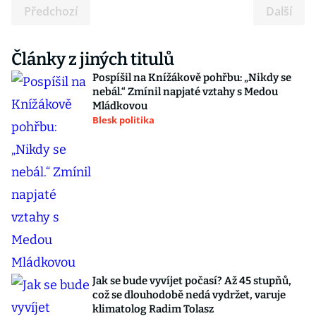
Předchozí
Další
Články z jiných titulů
Pospíšil na Knížákově pohřbu: „Nikdy se
nebál.“ Zmínil napjaté vztahy s Medou
Mládkovou
Blesk politika
Jak se bude vyvíjet počasí? Až 45 stupňů,
což se dlouhodobě nedá vydržet, varuje
klimatolog Radim Tolasz