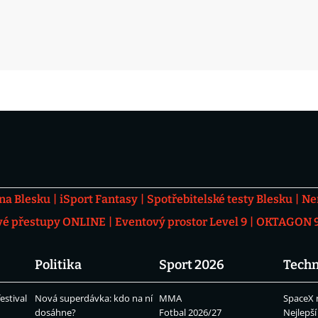
 na Blesku
iSport Fantasy
Spotřebitelské testy Blesku
Ne
vé přestupy ONLINE
Eventový prostor Level 9
OKTAGON 92
Politika
Sport 2026
Techn
estival
Nová superdávka: kdo na ní
MMA
SpaceX 
dosáhne?
Fotbal 2026/27
Nejlepší