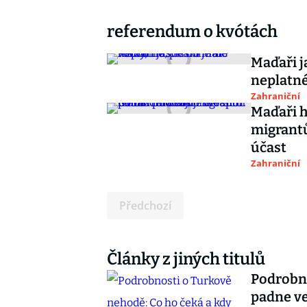
referendum o kvótách
Maďaři j
neplatné
Zahraniční
Maďaři h
migrantů
účast
Zahraniční
Předchozí
Články z jiných titulů
Podrobno
padne ve