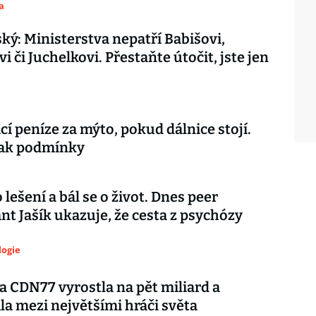
a
ký: Ministerstva nepatří Babišovi,
 či Juchelkovi. Přestaňte útočit, jste jen
ací peníze za mýto, pokud dálnice stojí.
šak podmínky
 lešení a bál se o život. Dnes peer
nt Jašík ukazuje, že cesta z psychózy
logie
 CDN77 vyrostla na pět miliard a
la mezi největšími hráči světa