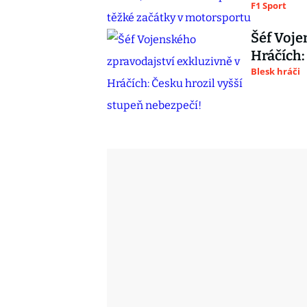
F1 Sport
Šéf Voje
Hráčích:
Blesk hráči