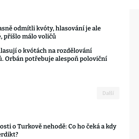
asně odmítli kvóty, hlasování je ale
, přišlo málo voličů
lasují o kvótách na rozdělování
. Orbán potřebuje alespoň poloviční
Další
sti o Turkově nehodě: Co ho čeká a kdy
rdikt?