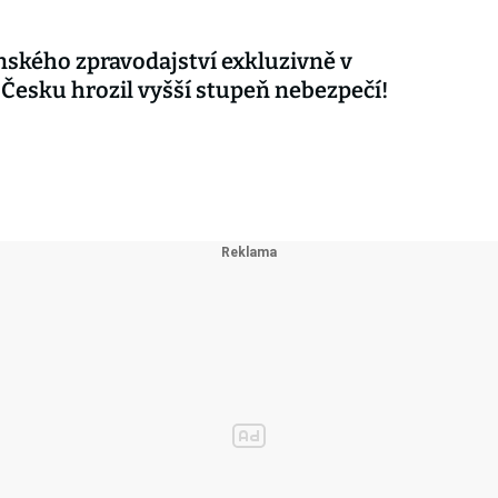
nského zpravodajství exkluzivně v
 Česku hrozil vyšší stupeň nebezpečí!