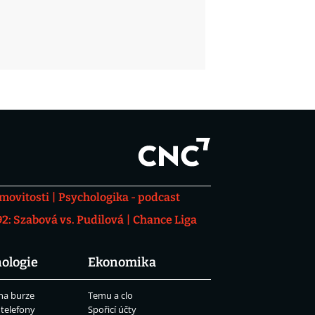
movitosti
Psychologika - podcast
: Szabová vs. Pudilová
Chance Liga
ologie
Ekonomika
na burze
Temu a clo
 telefony
Spořicí účty