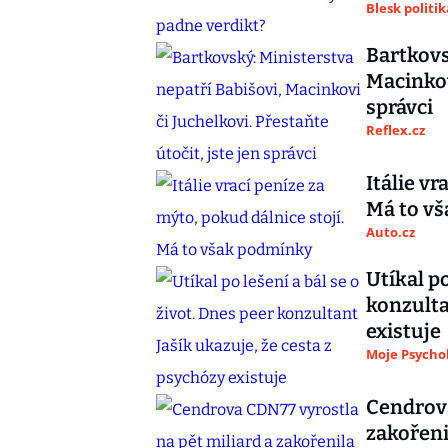
Blesk politik
Bartkovs
Macinkovi
správci
Reflex.cz
Itálie vr
Má to v
Auto.cz
Utíkal po
konzulta
existuje
Moje Psycho
Cendrova
zakořeni