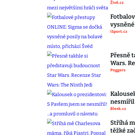
Živě.cz
Fotbalov
vysněné 
iSport.cz
Přesně t
Wars. Re
Poggers
Kalousek
nesmířil!
Blesk.cz
Stříhá m
těžké za