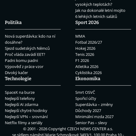
vysokých teplotách?
Jak na dokonalé letní mojito
6 lehkých letních salátů
Politika
Sport 2026
Nová superdávka: kdo na ní
MMA
dosáhne?
Fotbal 2026/27
Sjezd sudetských Němců
Hokej 2026
Proč vláda zavádí EET?
Tenis 2026
Padni komu padni
F1 2026
Výpověď z práce vzor
Atletika 2026
Divoký kačer
Cyklistika 2026
Technologie
Ekonomika
SpaceX na burze
Smrt OSVČ
Nejlepší telefony
Spořicí účty
Nejlepší AI zdarma
Superdávka – změny
Nejlepší chytré hodinky
Důchody 2027
Nejlepší VPN – srovnání
Minimální mzda 2027
Netflix filmy a seriály
Senior Pas – slevy
© 2001 - 2026 Copyright
CZECH NEWS CENTER a.s.
se sídlem náměstí Marie Schmolkové 3493/1, 100 00 Praha 10 -