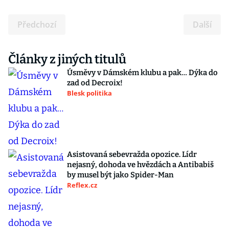
Předchozí
Další
Články z jiných titulů
Úsměvy v Dámském klubu a pak… Dýka do
zad od Decroix!
Blesk politika
Asistovaná sebevražda opozice. Lídr
nejasný, dohoda ve hvězdách a Antibabiš
by musel být jako Spider-Man
Reflex.cz