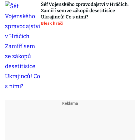
Šéf Vojenského zpravodajství v Hráčích:
Zamíří sem ze zákopů desetitisíce
Ukrajinců! Co s nimi?
Blesk hráči