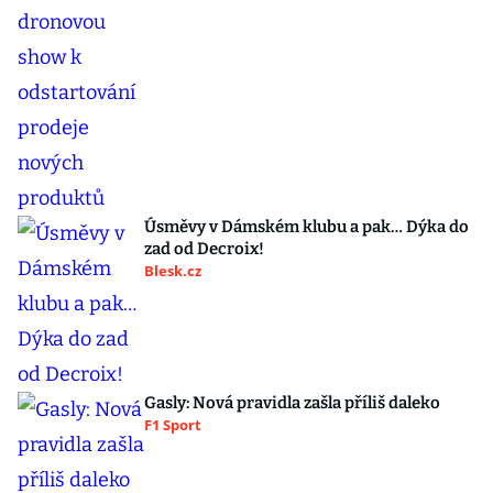
Úsměvy v Dámském klubu a pak… Dýka do
zad od Decroix!
Blesk.cz
Gasly: Nová pravidla zašla příliš daleko
F1 Sport