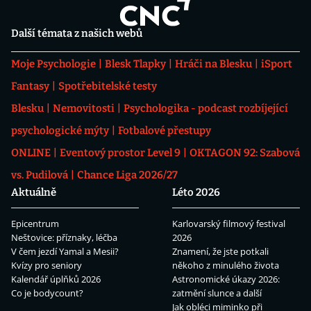
Další témata z našich webů
Moje Psychologie
Blesk Tlapky
Hráči na Blesku
iSport
Fantasy
Spotřebitelské testy
Blesku
Nemovitosti
Psychologika - podcast rozbíjející
psychologické mýty
Fotbalové přestupy
ONLINE
Eventový prostor Level 9
OKTAGON 92: Szabová
vs. Pudilová
Chance Liga 2026/27
Aktuálně
Léto 2026
Epicentrum
Karlovarský filmový festival
Neštovice: příznaky, léčba
2026
V čem jezdí Yamal a Mesii?
Znamení, že jste potkali
Kvízy pro seniory
někoho z minulého života
Kalendář úplňků 2026
Astronomické úkazy 2026:
Co je bodycount?
zatmění slunce a další
Jak obléci miminko při