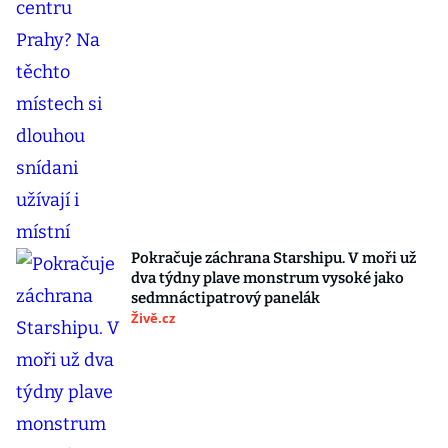
Pokračuje záchrana Starshipu. V moři už
dva týdny plave monstrum vysoké jako
sedmnáctipatrový panelák
Živě.cz