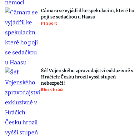
Câmara se vyjádřil ke spekulacím, které ho
pojí se sedačkou u Haasu
F1 Sport
Šéf Vojenského zpravodajství exkluzivně v
Hráčích: Česku hrozil vyšší stupeň
nebezpečí!
Blesk hráči