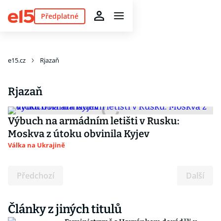
Předplatné
e15.cz
Rjazaň
Rjazaň
Výbuch na armádním letišti v Rusku:
Moskva z útoku obvinila Kyjev
Válka na Ukrajině
Předchozí
Další
Články z jiných titulů