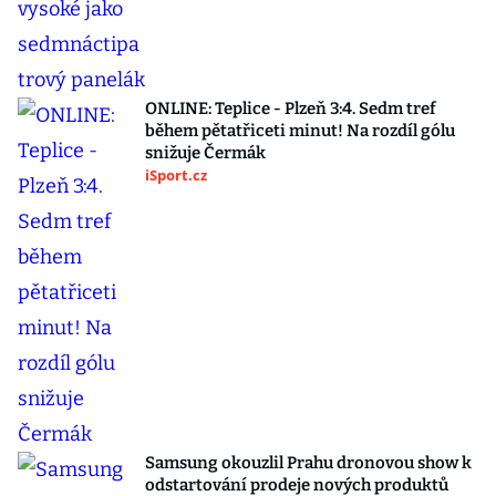
ONLINE: Teplice - Plzeň 3:4. Sedm tref
během pětatřiceti minut! Na rozdíl gólu
snižuje Čermák
iSport.cz
Samsung okouzlil Prahu dronovou show k
odstartování prodeje nových produktů