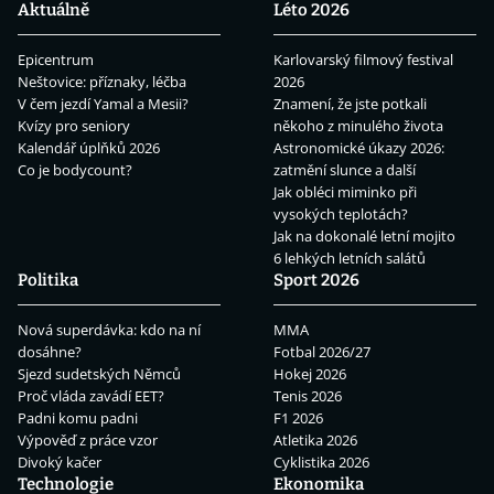
Aktuálně
Léto 2026
Epicentrum
Karlovarský filmový festival
Neštovice: příznaky, léčba
2026
V čem jezdí Yamal a Mesii?
Znamení, že jste potkali
Kvízy pro seniory
někoho z minulého života
Kalendář úplňků 2026
Astronomické úkazy 2026:
Co je bodycount?
zatmění slunce a další
Jak obléci miminko při
vysokých teplotách?
Jak na dokonalé letní mojito
6 lehkých letních salátů
Politika
Sport 2026
Nová superdávka: kdo na ní
MMA
dosáhne?
Fotbal 2026/27
Sjezd sudetských Němců
Hokej 2026
Proč vláda zavádí EET?
Tenis 2026
Padni komu padni
F1 2026
Výpověď z práce vzor
Atletika 2026
Divoký kačer
Cyklistika 2026
Technologie
Ekonomika