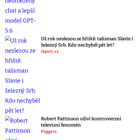
Už rok neslezou ze hřiště: talisman Slavie i
železný Srb. Kdo nechyběl pět let?
iSport.cz
Robert Pattinson oživí kontroverzní
televizní fenomén
Poggers