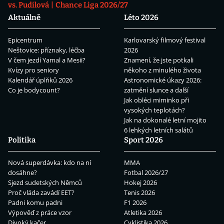
vs. Pudilová
Chance Liga 2026/27
Aktuálně
Léto 2026
Epicentrum
Karlovarský filmový festival
Neštovice: příznaky, léčba
2026
V čem jezdí Yamal a Mesii?
Znamení, že jste potkali
Kvízy pro seniory
někoho z minulého života
Kalendář úplňků 2026
Astronomické úkazy 2026:
Co je bodycount?
zatmění slunce a další
Jak obléci miminko při
vysokých teplotách?
Jak na dokonalé letní mojito
6 lehkých letních salátů
Politika
Sport 2026
Nová superdávka: kdo na ní
MMA
dosáhne?
Fotbal 2026/27
Sjezd sudetských Němců
Hokej 2026
Proč vláda zavádí EET?
Tenis 2026
Padni komu padni
F1 2026
Výpověď z práce vzor
Atletika 2026
Divoký kačer
Cyklistika 2026