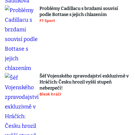
Problémy Cadillacu s brzdami souvisí
podle Bottase s jejich chlazením
F1 Sport
Šéf Vojenského zpravodajství exkluzivně v
Hráčích: Česku hrozil vyšší stupeň
nebezpečí!
Blesk hráči