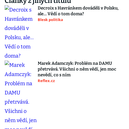
Články z jiných titulů
Decroix s Havránkem dováděli v Polsku,
ale… Vědí o tom doma?
Blesk politika
Marek Adamczyk: Problém na DAMU
přetrvává. Všichni o něm vědí, jen moc
nevědí, co s ním
Reflex.cz