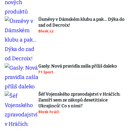
Úsměvy v Dámském klubu a pak… Dýka do
zad od Decroix!
Blesk.cz
Gasly: Nová pravidla zašla příliš daleko
F1 Sport
Šéf Vojenského zpravodajství v Hráčích:
Zamíří sem ze zákopů desetitisíce
Ukrajinců! Co s nimi?
Blesk hráči