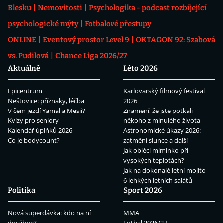
Blesku
Nemovitosti
Psychologika - podcast rozbíjející
psychologické mýty
Fotbalové přestupy
ONLINE
Eventový prostor Level 9
OKTAGON 92: Szabová
vs. Pudilová
Chance Liga 2026/27
Aktuálně
Léto 2026
Epicentrum
Karlovarský filmový festival
Neštovice: příznaky, léčba
2026
V čem jezdí Yamal a Mesii?
Znamení, že jste potkali
Kvízy pro seniory
někoho z minulého života
Kalendář úplňků 2026
Astronomické úkazy 2026:
Co je bodycount?
zatmění slunce a další
Jak obléci miminko při
vysokých teplotách?
Jak na dokonalé letní mojito
6 lehkých letních salátů
Politika
Sport 2026
Nová superdávka: kdo na ní
MMA
dosáhne?
Fotbal 2026/27