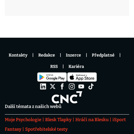
Kontakty
Redakce
Inzerce
Předplatné
RSS
Kariéra
Další témata z našich webů
Moje Psychologie
Blesk Tlapky
Hráči na Blesku
iSport
Fantasy
Spotřebitelské testy