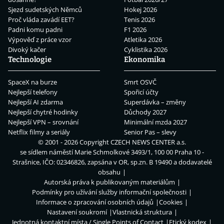
Sjezd sudetských Němců
Hokej 2026
Proč vláda zavádí EET?
Tenis 2026
Padni komu padni
F1 2026
Výpověď z práce vzor
Atletika 2026
Divoký kačer
Cyklistika 2026
Technologie
Ekonomika
SpaceX na burze
Smrt OSVČ
Nejlepší telefony
Spořicí účty
Nejlepší AI zdarma
Superdávka – změny
Nejlepší chytré hodinky
Důchody 2027
Nejlepší VPN – srovnání
Minimální mzda 2027
Netflix filmy a seriály
Senior Pas – slevy
© 2001 - 2026 Copyright
CZECH NEWS CENTER a.s.
se sídlem náměstí Marie Schmolkové 3493/1, 100 00 Praha 10 -
Strašnice, IČO: 02346826, zapsána v OR, sp.zn. B 19490 a dodavatelé
obsahu
Autorská práva k publikovaným materiálům
Podmínky pro užívání služby informační společnosti
Informace o zpracování osobních údajů
Cookies
Nastavení soukromí
Vlastnická struktura
Jednotná kontaktní místa / Single Points of Contact
Etický kodex