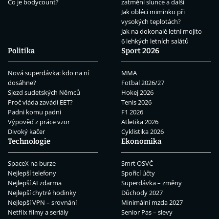
Co je bodycount?
zatmění slunce a další
Jak obléci miminko při
vysokých teplotách?
Jak na dokonalé letní mojito
6 lehkých letních salátů
Politika
Sport 2026
Nová superdávka: kdo na ní
MMA
dosáhne?
Fotbal 2026/27
Sjezd sudetských Němců
Hokej 2026
Proč vláda zavádí EET?
Tenis 2026
Padni komu padni
F1 2026
Výpověď z práce vzor
Atletika 2026
Divoký kačer
Cyklistika 2026
Technologie
Ekonomika
SpaceX na burze
Smrt OSVČ
Nejlepší telefony
Spořicí účty
Nejlepší AI zdarma
Superdávka – změny
Nejlepší chytré hodinky
Důchody 2027
Nejlepší VPN – srovnání
Minimální mzda 2027
Netflix filmy a seriály
Senior Pas – slevy