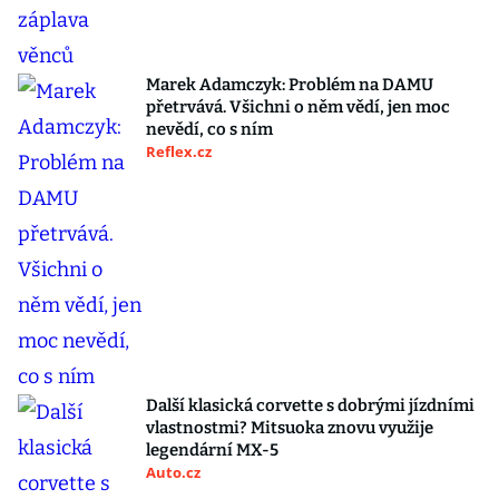
Marek Adamczyk: Problém na DAMU
přetrvává. Všichni o něm vědí, jen moc
nevědí, co s ním
Reflex.cz
Další klasická corvette s dobrými jízdními
vlastnostmi? Mitsuoka znovu využije
legendární MX-5
Auto.cz