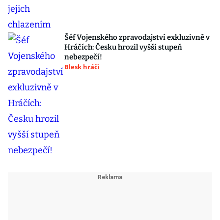
Šéf Vojenského zpravodajství exkluzivně v
Hráčích: Česku hrozil vyšší stupeň
nebezpečí!
Blesk hráči