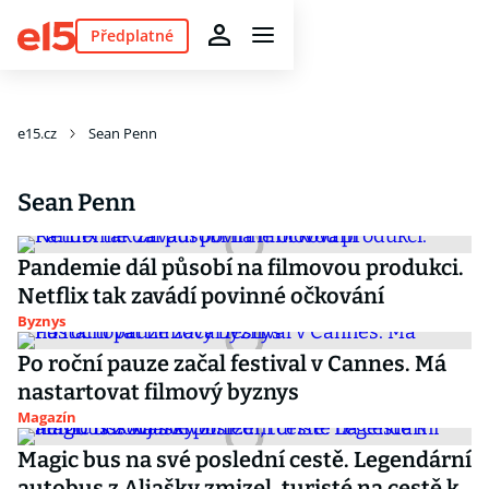
Předplatné
e15.cz
Sean Penn
Sean Penn
Pandemie dál působí na filmovou produkci.
Netflix tak zavádí povinné očkování
Byznys
Po roční pauze začal festival v Cannes. Má
nastartovat filmový byznys
Magazín
Magic bus na své poslední cestě. Legendární
autobus z Aljašky zmizel, turisté na cestě k