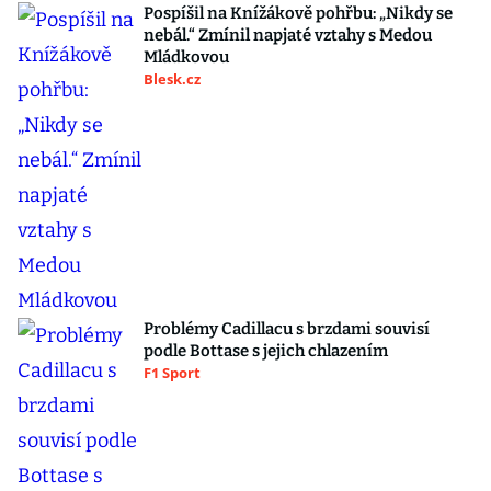
Pospíšil na Knížákově pohřbu: „Nikdy se
nebál.“ Zmínil napjaté vztahy s Medou
Mládkovou
Blesk.cz
Problémy Cadillacu s brzdami souvisí
podle Bottase s jejich chlazením
F1 Sport