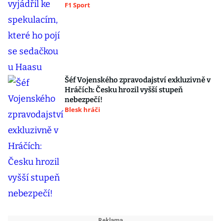
F1 Sport
Šéf Vojenského zpravodajství exkluzivně v
Hráčích: Česku hrozil vyšší stupeň
nebezpečí!
Blesk hráči