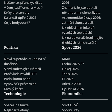
Neštovice: příznaky, léčba
2026
V čem jezdí Yamal a Mesii?
Znamení, že jste potkali
Kvízy pro seniory
někoho z minulého života
Kalendář úplňků 2026
Astronomické úkazy 2026:
Co je bodycount?
zatmění slunce a další
Jak obléci miminko při
vysokých teplotách?
Jak na dokonalé letní mojito
6 lehkých letních salátů
Politika
Sport 2026
Nová superdávka: kdo na ní
MMA
dosáhne?
Fotbal 2026/27
Sjezd sudetských Němců
Hokej 2026
Proč vláda zavádí EET?
Tenis 2026
Padni komu padni
F1 2026
Výpověď z práce vzor
Atletika 2026
Divoký kačer
Cyklistika 2026
Technologie
Ekonomika
SpaceX na burze
Smrt OSVČ
Nejlepší telefony
Spořicí účty