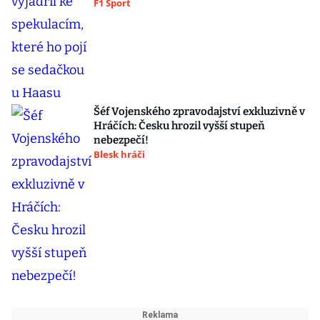
F1 Sport
Šéf Vojenského zpravodajství exkluzivně v
Hráčích: Česku hrozil vyšší stupeň
nebezpečí!
Blesk hráči