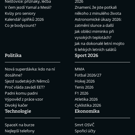
Neštovice: příznaky, léčba
2026
V čem jezdí Yamal a Mesii?
Znamení, že jste potkali
Kvízy pro seniory
někoho z minulého života
Kalendář úplňků 2026
Astronomické úkazy 2026:
Co je bodycount?
zatmění slunce a další
Jak obléci miminko při
vysokých teplotách?
Jak na dokonalé letní mojito
6 lehkých letních salátů
Politika
Sport 2026
Nová superdávka: kdo na ní
MMA
dosáhne?
Fotbal 2026/27
Sjezd sudetských Němců
Hokej 2026
Proč vláda zavádí EET?
Tenis 2026
Padni komu padni
F1 2026
Výpověď z práce vzor
Atletika 2026
Divoký kačer
Cyklistika 2026
Technologie
Ekonomika
SpaceX na burze
Smrt OSVČ
Nejlepší telefony
Spořicí účty