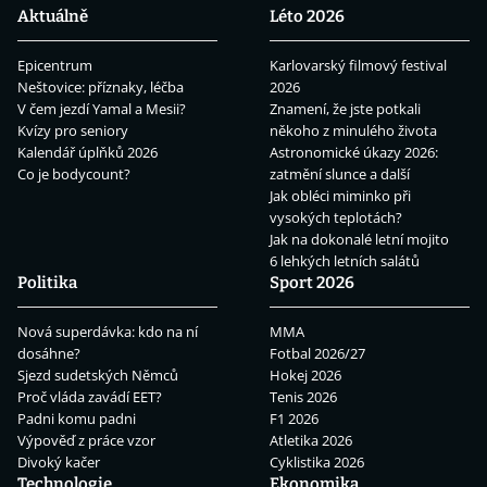
Aktuálně
Léto 2026
Epicentrum
Karlovarský filmový festival
Neštovice: příznaky, léčba
2026
V čem jezdí Yamal a Mesii?
Znamení, že jste potkali
Kvízy pro seniory
někoho z minulého života
Kalendář úplňků 2026
Astronomické úkazy 2026:
Co je bodycount?
zatmění slunce a další
Jak obléci miminko při
vysokých teplotách?
Jak na dokonalé letní mojito
6 lehkých letních salátů
Politika
Sport 2026
Nová superdávka: kdo na ní
MMA
dosáhne?
Fotbal 2026/27
Sjezd sudetských Němců
Hokej 2026
Proč vláda zavádí EET?
Tenis 2026
Padni komu padni
F1 2026
Výpověď z práce vzor
Atletika 2026
Divoký kačer
Cyklistika 2026
Technologie
Ekonomika