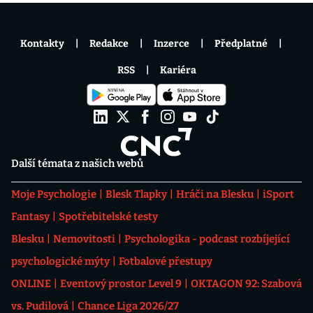
Kontakty
Redakce
Inzerce
Předplatné
RSS
Kariéra
Další témata z našich webů
Moje Psychologie
Blesk Tlapky
Hráči na Blesku
iSport
Fantasy
Spotřebitelské testy
Blesku
Nemovitosti
Psychologika - podcast rozbíjející
psychologické mýty
Fotbalové přestupy
ONLINE
Eventový prostor Level 9
OKTAGON 92: Szabová
vs. Pudilová
Chance Liga 2026/27