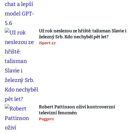
Už rok neslezou ze hřiště: talisman Slavie i
železný Srb. Kdo nechyběl pět let?
iSport.cz
Robert Pattinson oživí kontroverzní
televizní fenomén
Poggers