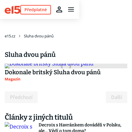
Předplatné
e15.cz
Sluha dvou pánů
Sluha dvou pánů
Dokonale britský Sluha dvou pánů
Magazín
Předchozí
Další
Články z jiných titulů
Decroix s Havránkem dováděli v Polsku,
ale… Vědí o tom doma?